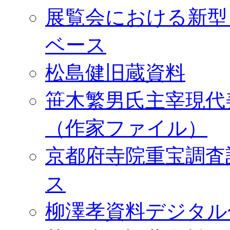
展覧会における新型
ベース
松島健旧蔵資料
笹木繁男氏主宰現代
（作家ファイル）
京都府寺院重宝調査
ス
柳澤孝資料デジタル