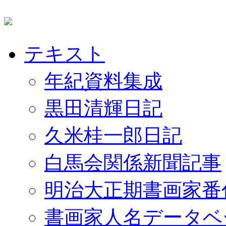
テキスト
年紀資料集成
黒田清輝日記
久米桂一郎日記
白馬会関係新聞記事
明治大正期書画家番
書画家人名データベ