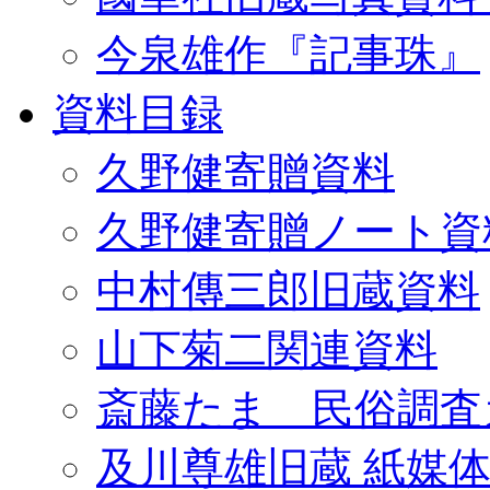
今泉雄作『記事珠』
資料目録
久野健寄贈資料
久野健寄贈ノート資
中村傳三郎旧蔵資料
山下菊二関連資料
斎藤たま 民俗調査
及川尊雄旧蔵 紙媒