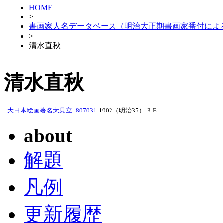
HOME
>
書画家人名データベース（明治大正期書画家番付によ
>
清水直秋
清水直秋
大日本絵画著名大見立_807031
1902（明治35）
3-E
about
解題
凡例
更新履歴