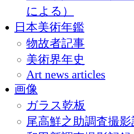
による）
日本美術年鑑
物故者記事
美術界年史
Art news articles
画像
ガラス乾板
尾高鮮之助調査撮影