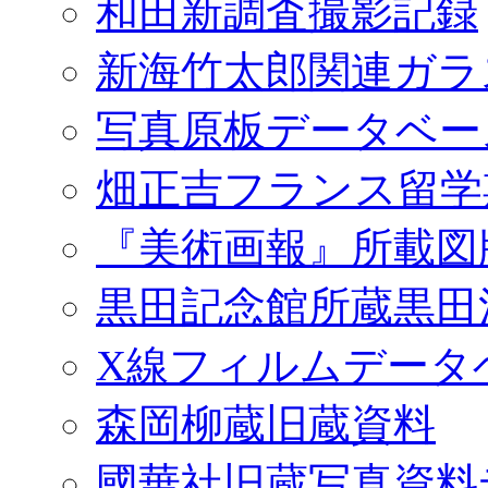
和田新調査撮影記録
新海竹太郎関連ガラ
写真原板データベー
畑正吉フランス留学
『美術画報』所載図
黒田記念館所蔵黒田
X線フィルムデータ
森岡柳蔵旧蔵資料
國華社旧蔵写真資料