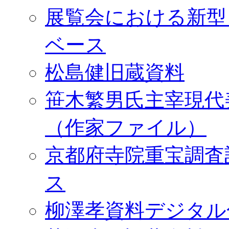
展覧会における新型
ベース
松島健旧蔵資料
笹木繁男氏主宰現代
（作家ファイル）
京都府寺院重宝調査
ス
柳澤孝資料デジタル