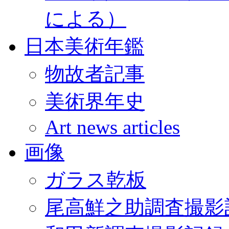
による）
日本美術年鑑
物故者記事
美術界年史
Art news articles
画像
ガラス乾板
尾高鮮之助調査撮影