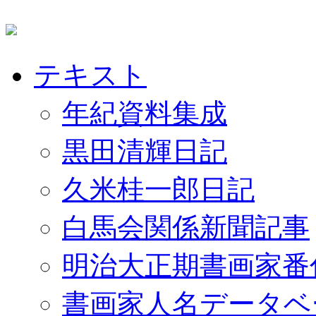
テキスト
年紀資料集成
黒田清輝日記
久米桂一郎日記
白馬会関係新聞記事
明治大正期書画家番
書画家人名データベ