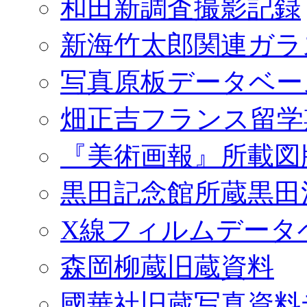
和田新調査撮影記録
新海竹太郎関連ガラ
写真原板データベー
畑正吉フランス留学
『美術画報』所載図
黒田記念館所蔵黒田
X線フィルムデータ
森岡柳蔵旧蔵資料
國華社旧蔵写真資料