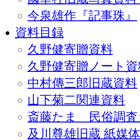
今泉雄作『記事珠』
資料目録
久野健寄贈資料
久野健寄贈ノート資
中村傳三郎旧蔵資料
山下菊二関連資料
斎藤たま 民俗調査
及川尊雄旧蔵 紙媒