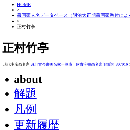
HOME
>
書画家人名データベース（明治大正期書画家番付によ
>
正村竹亭
正村竹亭
現代南宗画名家
改訂古今書画名家一覧表 附古今書画名家印鑑譜_807016
about
解題
凡例
更新履歴