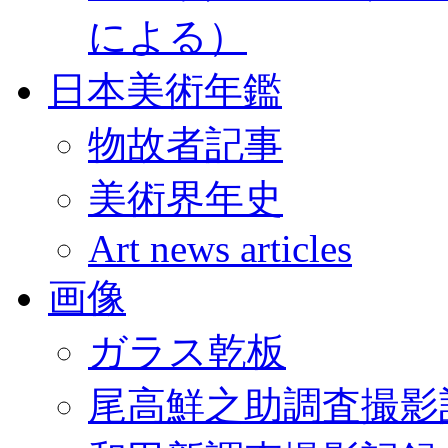
による）
日本美術年鑑
物故者記事
美術界年史
Art news articles
画像
ガラス乾板
尾高鮮之助調査撮影