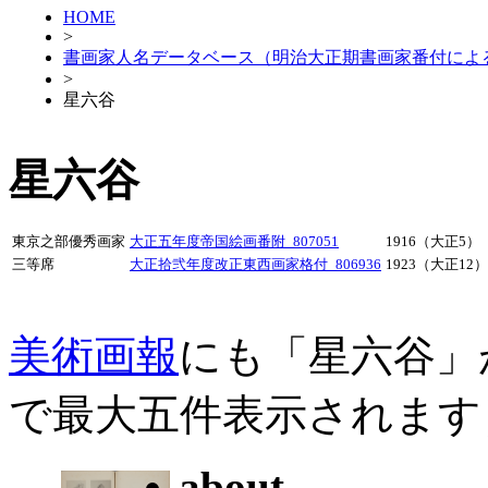
HOME
>
書画家人名データベース（明治大正期書画家番付によ
>
星六谷
星六谷
東京之部優秀画家
大正五年度帝国絵画番附_807051
1916（大正5）
三等席
大正拾弐年度改正東西画家格付_806936
1923（大正12）
美術画報
にも「星六谷」
で最大五件表示されます
about