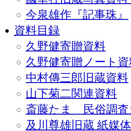
今泉雄作『記事珠』
資料目録
久野健寄贈資料
久野健寄贈ノート資
中村傳三郎旧蔵資料
山下菊二関連資料
斎藤たま 民俗調査
及川尊雄旧蔵 紙媒