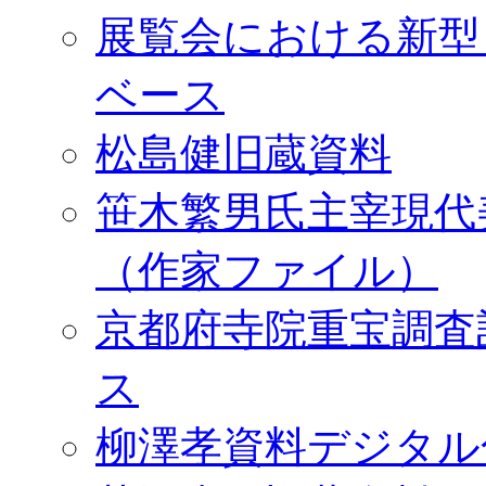
展覧会における新型
ベース
松島健旧蔵資料
笹木繁男氏主宰現代
（作家ファイル）
京都府寺院重宝調査
ス
柳澤孝資料デジタル