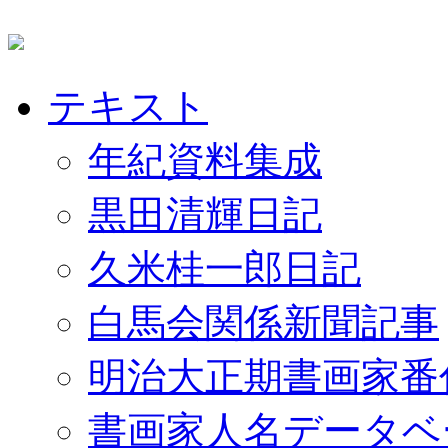
テキスト
年紀資料集成
黒田清輝日記
久米桂一郎日記
白馬会関係新聞記事
明治大正期書画家番
書画家人名データベ