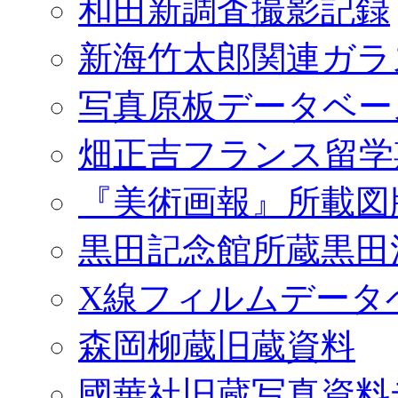
和田新調査撮影記録
新海竹太郎関連ガラ
写真原板データベー
畑正吉フランス留学
『美術画報』所載図
黒田記念館所蔵黒田
X線フィルムデータ
森岡柳蔵旧蔵資料
國華社旧蔵写真資料