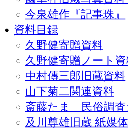
今泉雄作『記事珠』
資料目録
久野健寄贈資料
久野健寄贈ノート資
中村傳三郎旧蔵資料
山下菊二関連資料
斎藤たま 民俗調査
及川尊雄旧蔵 紙媒