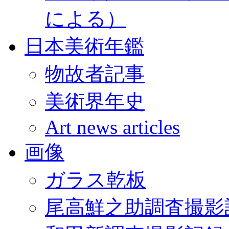
による）
日本美術年鑑
物故者記事
美術界年史
Art news articles
画像
ガラス乾板
尾高鮮之助調査撮影