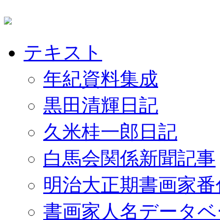
テキスト
年紀資料集成
黒田清輝日記
久米桂一郎日記
白馬会関係新聞記事
明治大正期書画家番
書画家人名データベ