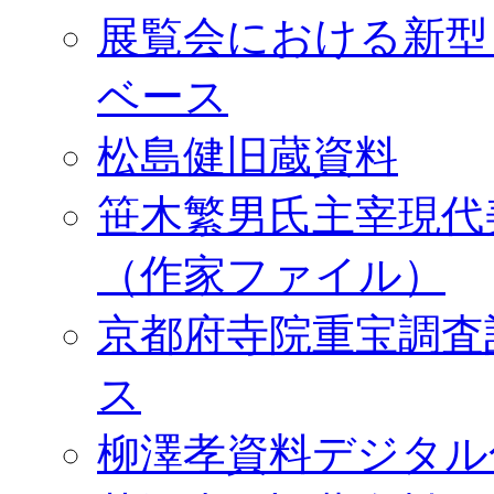
展覧会における新型
ベース
松島健旧蔵資料
笹木繁男氏主宰現代
（作家ファイル）
京都府寺院重宝調査
ス
柳澤孝資料デジタル