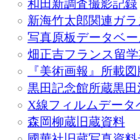
和田新調査撮影記録
新海竹太郎関連ガラ
写真原板データベー
畑正吉フランス留学
『美術画報』所載図
黒田記念館所蔵黒田
X線フィルムデータ
森岡柳蔵旧蔵資料
國華社旧蔵写真資料