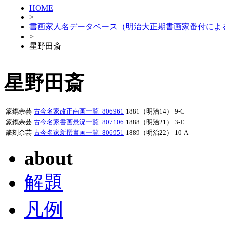
HOME
>
書画家人名データベース（明治大正期書画家番付によ
>
星野田斎
星野田斎
篆鐫余芸
古今名家改正南画一覧_806961
1881（明治14）
9-C
篆鐫余芸
古今名家書画景況一覧_807106
1888（明治21）
3-E
篆刻余芸
古今名家新撰書画一覧_806951
1889（明治22）
10-A
about
解題
凡例