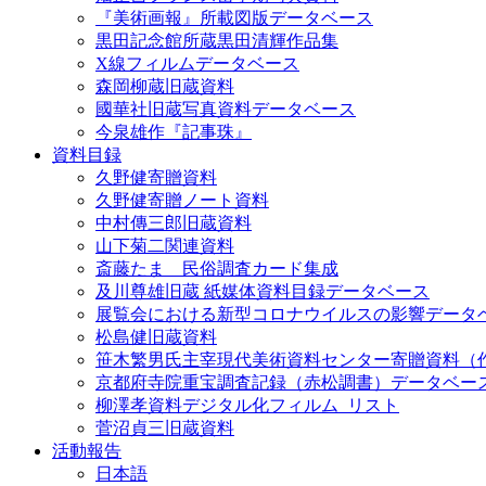
『美術画報』所載図版データベース
黒田記念館所蔵黒田清輝作品集
X線フィルムデータベース
森岡柳蔵旧蔵資料
國華社旧蔵写真資料データベース
今泉雄作『記事珠』
資料目録
久野健寄贈資料
久野健寄贈ノート資料
中村傳三郎旧蔵資料
山下菊二関連資料
斎藤たま 民俗調査カード集成
及川尊雄旧蔵 紙媒体資料目録データベース
展覧会における新型コロナウイルスの影響データ
松島健旧蔵資料
笹木繁男氏主宰現代美術資料センター寄贈資料（
京都府寺院重宝調査記録（赤松調書）データベー
柳澤孝資料デジタル化フィルム_リスト
菅沼貞三旧蔵資料
活動報告
日本語