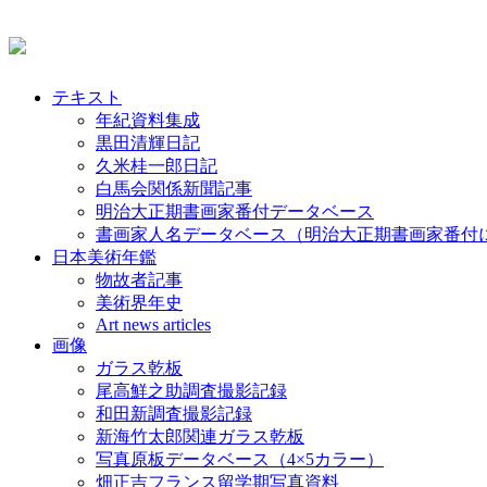
テキスト
年紀資料集成
黒田清輝日記
久米桂一郎日記
白馬会関係新聞記事
明治大正期書画家番付データベース
書画家人名データベース（明治大正期書画家番付
日本美術年鑑
物故者記事
美術界年史
Art news articles
画像
ガラス乾板
尾高鮮之助調査撮影記録
和田新調査撮影記録
新海竹太郎関連ガラス乾板
写真原板データベース（4×5カラー）
畑正吉フランス留学期写真資料