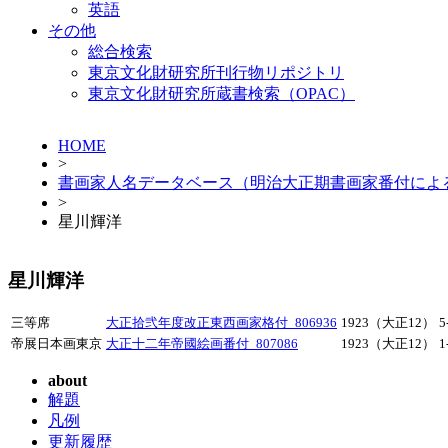
英語
その他
総合検索
東京文化財研究所刊行物リポジトリ
東京文化財研究所蔵書検索（OPAC）
HOME
>
書画家人名データベース（明治大正期書画家番付によ
>
星川輝洋
星川輝洋
三等席
大正拾弐年度改正東西画家格付_806936
1923（大正12）
5
帝展日本画東京
大正十二年帝國絵画番付_807086
1923（大正12）
1
about
解題
凡例
更新履歴