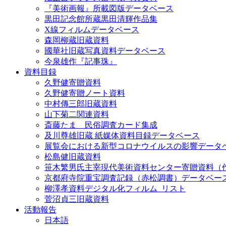
『美術画報』所載図版データベース
黒田記念館所蔵黒田清輝作品集
X線フィルムデータベース
森岡柳蔵旧蔵資料
國華社旧蔵写真資料データベース
今泉雄作『記事珠』
資料目録
久野健寄贈資料
久野健寄贈ノート資料
中村傳三郎旧蔵資料
山下菊二関連資料
斎藤たま 民俗調査カード集成
及川尊雄旧蔵 紙媒体資料目録データベース
展覧会における新型コロナウイルスの影響データ
松島健旧蔵資料
笹木繁男氏主宰現代美術資料センター寄贈資料（
京都府寺院重宝調査記録（赤松調書）データベー
柳澤孝資料デジタル化フィルム_リスト
菅沼貞三旧蔵資料
活動報告
日本語