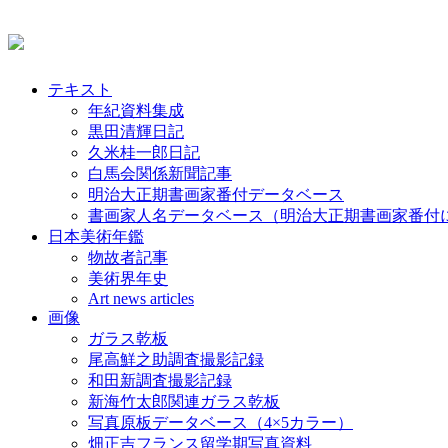
テキスト
年紀資料集成
黒田清輝日記
久米桂一郎日記
白馬会関係新聞記事
明治大正期書画家番付データベース
書画家人名データベース（明治大正期書画家番付
日本美術年鑑
物故者記事
美術界年史
Art news articles
画像
ガラス乾板
尾高鮮之助調査撮影記録
和田新調査撮影記録
新海竹太郎関連ガラス乾板
写真原板データベース（4×5カラー）
畑正吉フランス留学期写真資料