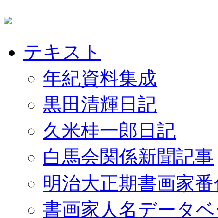
テキスト
年紀資料集成
黒田清輝日記
久米桂一郎日記
白馬会関係新聞記事
明治大正期書画家番
書画家人名データベ