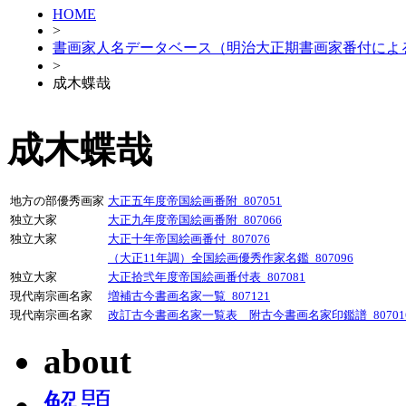
HOME
>
書画家人名データベース（明治大正期書画家番付によ
>
成木蝶哉
成木蝶哉
地方の部優秀画家
大正五年度帝国絵画番附_807051
独立大家
大正九年度帝国絵画番附_807066
独立大家
大正十年帝国絵画番付_807076
（大正11年調）全国絵画優秀作家名鑑_807096
独立大家
大正拾弐年度帝国絵画番付表_807081
現代南宗画名家
増補古今書画名家一覧_807121
現代南宗画名家
改訂古今書画名家一覧表 附古今書画名家印鑑譜_80701
about
解題