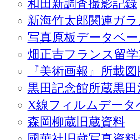
和田新調査撮影記録
新海竹太郎関連ガラ
写真原板データベー
畑正吉フランス留学
『美術画報』所載図
黒田記念館所蔵黒田
X線フィルムデータ
森岡柳蔵旧蔵資料
國華社旧蔵写真資料