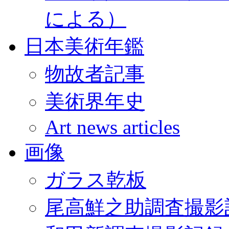
による）
日本美術年鑑
物故者記事
美術界年史
Art news articles
画像
ガラス乾板
尾高鮮之助調査撮影