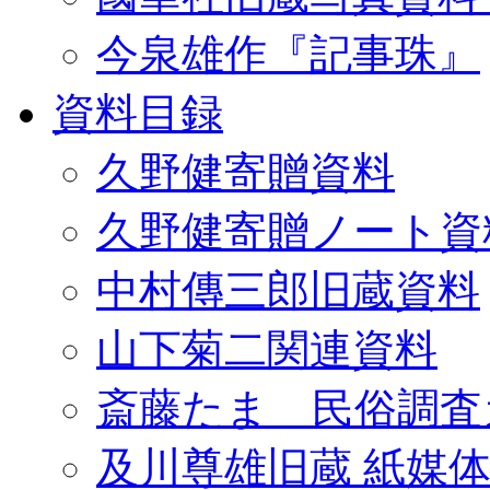
今泉雄作『記事珠』
資料目録
久野健寄贈資料
久野健寄贈ノート資
中村傳三郎旧蔵資料
山下菊二関連資料
斎藤たま 民俗調査
及川尊雄旧蔵 紙媒