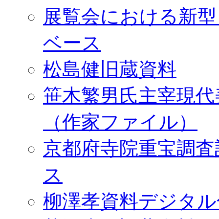
展覧会における新型
ベース
松島健旧蔵資料
笹木繁男氏主宰現代
（作家ファイル）
京都府寺院重宝調査
ス
柳澤孝資料デジタル