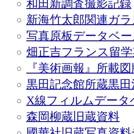
和田新調査撮影記録
新海竹太郎関連ガラ
写真原板データベー
畑正吉フランス留学
『美術画報』所載図
黒田記念館所蔵黒田
X線フィルムデータ
森岡柳蔵旧蔵資料
國華社旧蔵写真資料