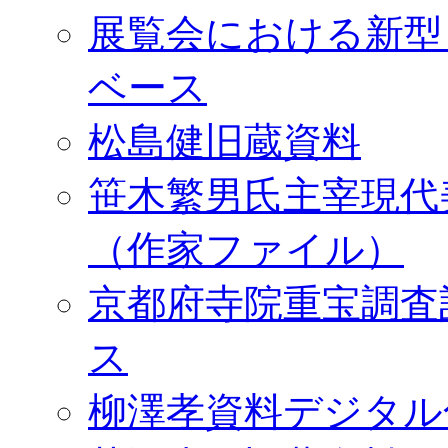
展覧会における新型
ベース
松島健旧蔵資料
笹木繁男氏主宰現代
（作家ファイル）
京都府寺院重宝調査
ス
柳澤孝資料デジタル