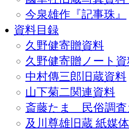
今泉雄作『記事珠』
資料目録
久野健寄贈資料
久野健寄贈ノート資
中村傳三郎旧蔵資料
山下菊二関連資料
斎藤たま 民俗調査
及川尊雄旧蔵 紙媒