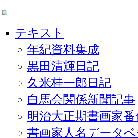
テキスト
年紀資料集成
黒田清輝日記
久米桂一郎日記
白馬会関係新聞記事
明治大正期書画家番
書画家人名データベ