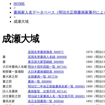
HOME
>
書画家人名データベース（明治大正期書画家番付によ
>
成瀬大域
成瀬大域
皇国名誉書画価表_806971
1879（明治1
書
皇国名誉書画人名録_806906
1880（明治1
書
東京諸大家雷銘鏡_806966
1880（明治1
大日本書画人名鑑
明治十四年四面一覧_807161
1881（明治1
精密書一葉価額
大日本書画価額表_806956
1884（明治1
書大家之部
全国書画一覧_807156
1885（明治1
書之部
書画一覧_806896
1886（明治1
書之部
明治廿二年改正新版書画名家一覧_806901
1889（明治2
詩人名書家
書画集覧 次第不同_807141
1889（明治2
詩文書歌之部
明治諸大家書画人名一覧次第不同_806891
1890（明治2
書高名家
改正全国書画一覧_806946
1892（明治2