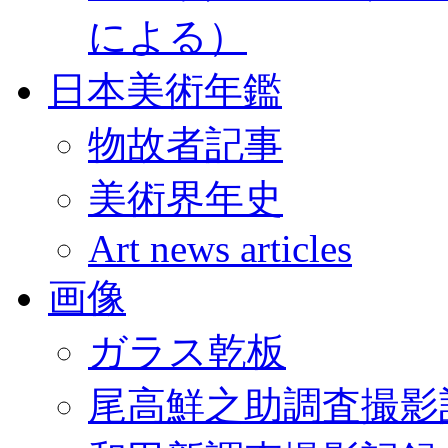
による）
日本美術年鑑
物故者記事
美術界年史
Art news articles
画像
ガラス乾板
尾高鮮之助調査撮影