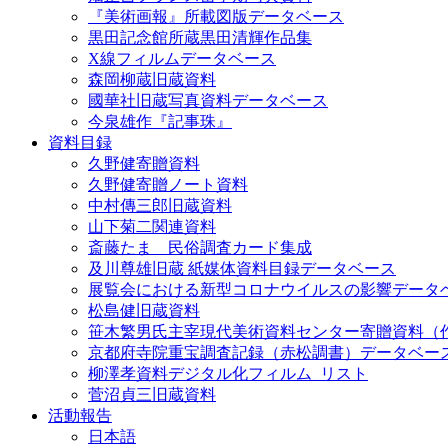
『美術画報』所載図版データベース
黒田記念館所蔵黒田清輝作品集
X線フィルムデータベース
森岡柳蔵旧蔵資料
國華社旧蔵写真資料データベース
今泉雄作『記事珠』
資料目録
久野健寄贈資料
久野健寄贈ノート資料
中村傳三郎旧蔵資料
山下菊二関連資料
斎藤たま 民俗調査カード集成
及川尊雄旧蔵 紙媒体資料目録データベース
展覧会における新型コロナウイルスの影響データ
松島健旧蔵資料
笹木繁男氏主宰現代美術資料センター寄贈資料（
京都府寺院重宝調査記録（赤松調書）データベー
柳澤孝資料デジタル化フィルム_リスト
菅沼貞三旧蔵資料
活動報告
日本語