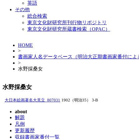
英語
その他
総合検索
東京文化財研究所刊行物リポジトリ
東京文化財研究所蔵書検索（OPAC）
HOME
>
書画家人名データベース（明治大正期書画家番付によ
>
水野採桑女
水野採桑女
大日本絵画著名大見立_807031
1902（明治35）
3-B
about
解題
凡例
更新履歴
収録書画家番付一覧