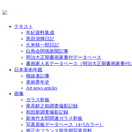
テキスト
年紀資料集成
黒田清輝日記
久米桂一郎日記
白馬会関係新聞記事
明治大正期書画家番付データベース
書画家人名データベース（明治大正期書画家番付
日本美術年鑑
物故者記事
美術界年史
Art news articles
画像
ガラス乾板
尾高鮮之助調査撮影記録
和田新調査撮影記録
新海竹太郎関連ガラス乾板
写真原板データベース（4×5カラー）
畑正吉フランス留学期写真資料