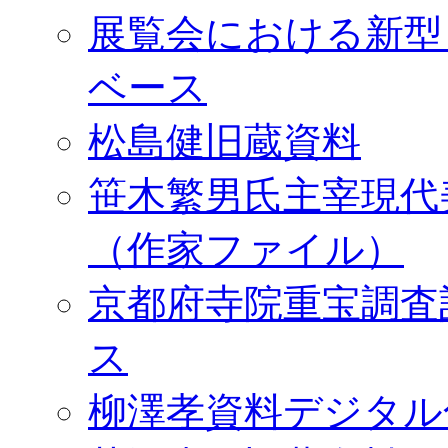
展覧会における新型
ベース
松島健旧蔵資料
笹木繁男氏主宰現代
（作家ファイル）
京都府寺院重宝調査
ス
柳澤孝資料デジタル