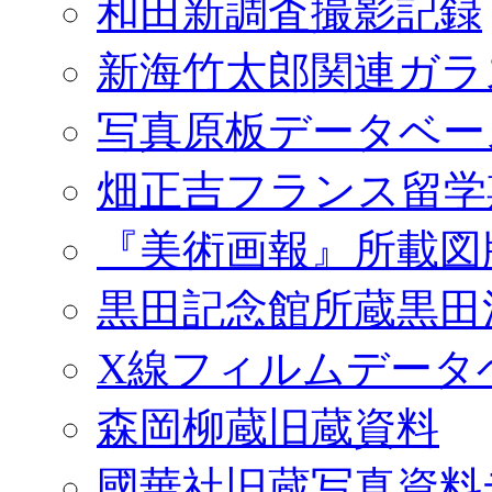
和田新調査撮影記録
新海竹太郎関連ガラ
写真原板データベー
畑正吉フランス留学
『美術画報』所載図
黒田記念館所蔵黒田
X線フィルムデータ
森岡柳蔵旧蔵資料
國華社旧蔵写真資料