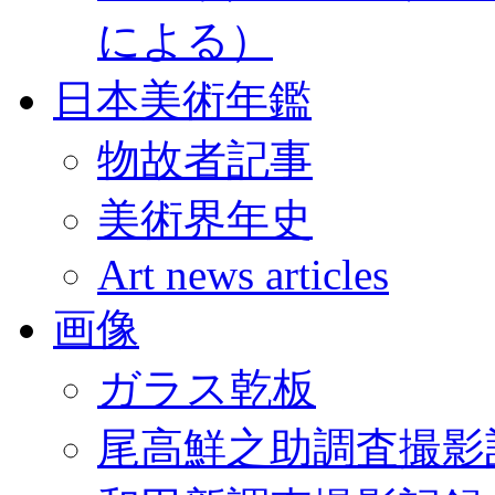
による）
日本美術年鑑
物故者記事
美術界年史
Art news articles
画像
ガラス乾板
尾高鮮之助調査撮影