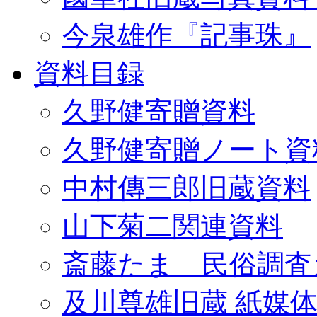
今泉雄作『記事珠』
資料目録
久野健寄贈資料
久野健寄贈ノート資
中村傳三郎旧蔵資料
山下菊二関連資料
斎藤たま 民俗調査
及川尊雄旧蔵 紙媒