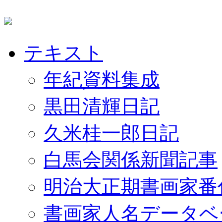
テキスト
年紀資料集成
黒田清輝日記
久米桂一郎日記
白馬会関係新聞記事
明治大正期書画家番
書画家人名データベ