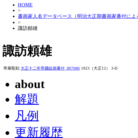
HOME
>
書画家人名データベース（明治大正期書画家番付によ
>
諏訪頼雄
諏訪頼雄
帝展彫刻
大正十二年帝國絵画番付_807086
1923（大正12）
3-D
about
解題
凡例
更新履歴