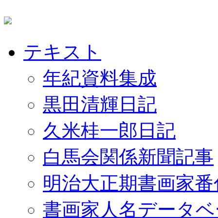
テキスト
年紀資料集成
黒田清輝日記
久米桂一郎日記
白馬会関係新聞記事
明治大正期書画家番
書画家人名データベ