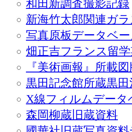
和田新調査撮影記録
新海竹太郎関連ガラ
写真原板データベー
畑正吉フランス留学
『美術画報』所載図
黒田記念館所蔵黒田
X線フィルムデータ
森岡柳蔵旧蔵資料
國華社旧蔵写真資料