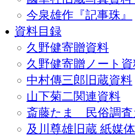
今泉雄作『記事珠』
資料目録
久野健寄贈資料
久野健寄贈ノート資
中村傳三郎旧蔵資料
山下菊二関連資料
斎藤たま 民俗調査
及川尊雄旧蔵 紙媒