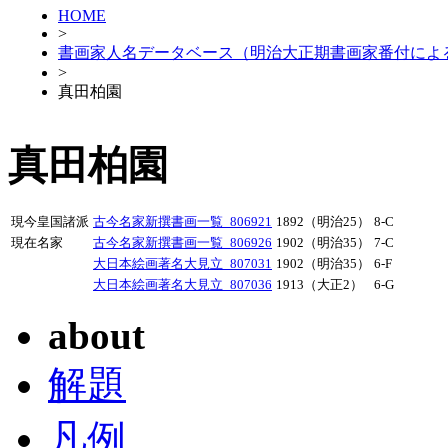
HOME
>
書画家人名データベース（明治大正期書画家番付によ
>
真田柏園
真田柏園
現今皇国諸派
古今名家新撰書画一覧_806921
1892（明治25）
8-C
現在名家
古今名家新撰書画一覧_806926
1902（明治35）
7-C
大日本絵画著名大見立_807031
1902（明治35）
6-F
大日本絵画著名大見立_807036
1913（大正2）
6-G
about
解題
凡例