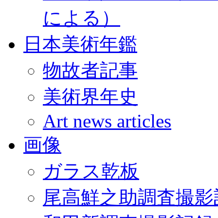
による）
日本美術年鑑
物故者記事
美術界年史
Art news articles
画像
ガラス乾板
尾高鮮之助調査撮影