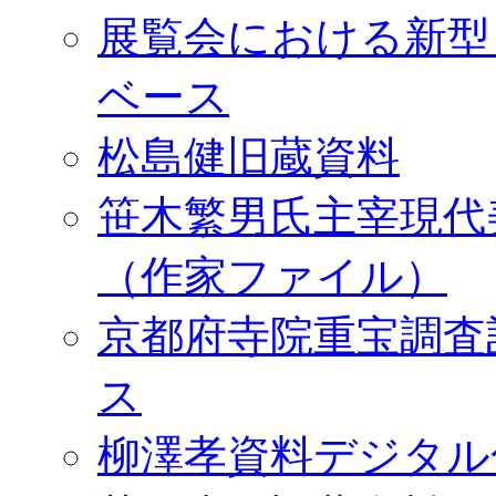
展覧会における新型
ベース
松島健旧蔵資料
笹木繁男氏主宰現代
（作家ファイル）
京都府寺院重宝調査
ス
柳澤孝資料デジタル