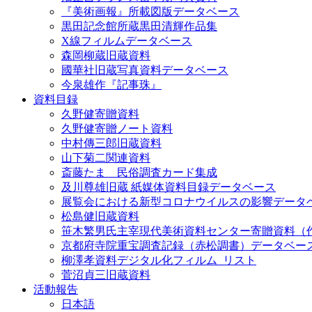
『美術画報』所載図版データベース
黒田記念館所蔵黒田清輝作品集
X線フィルムデータベース
森岡柳蔵旧蔵資料
國華社旧蔵写真資料データベース
今泉雄作『記事珠』
資料目録
久野健寄贈資料
久野健寄贈ノート資料
中村傳三郎旧蔵資料
山下菊二関連資料
斎藤たま 民俗調査カード集成
及川尊雄旧蔵 紙媒体資料目録データベース
展覧会における新型コロナウイルスの影響データ
松島健旧蔵資料
笹木繁男氏主宰現代美術資料センター寄贈資料（
京都府寺院重宝調査記録（赤松調書）データベー
柳澤孝資料デジタル化フィルム_リスト
菅沼貞三旧蔵資料
活動報告
日本語