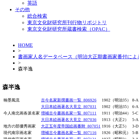
英語
その他
総合検索
東京文化財研究所刊行物リポジトリ
東京文化財研究所蔵書検索（OPAC）
HOME
>
書画家人名データベース（明治大正期書画家番付によ
>
森半逸
森半逸
翰墨風流
古今名家新撰書画一覧_806926
1902（明治35）
8-A
大日本絵画著名大見立_807031
1902（明治35）
6-A
今人南北画各派名家
増補古今書画名家一覧_807111
1911（明治44）
5-C
大日本絵画著名大見立_807036
1913（大正2）
5-A
地方の部優秀画家
大正五年度帝国絵画番附_807051
1916（大正5）
3-D
現代南宗画名家
増補古今書画名家一覧_807116
1926（昭和元）
5-B