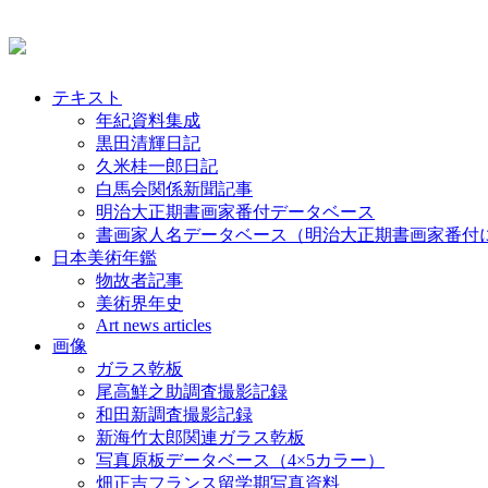
テキスト
年紀資料集成
黒田清輝日記
久米桂一郎日記
白馬会関係新聞記事
明治大正期書画家番付データベース
書画家人名データベース（明治大正期書画家番付
日本美術年鑑
物故者記事
美術界年史
Art news articles
画像
ガラス乾板
尾高鮮之助調査撮影記録
和田新調査撮影記録
新海竹太郎関連ガラス乾板
写真原板データベース（4×5カラー）
畑正吉フランス留学期写真資料