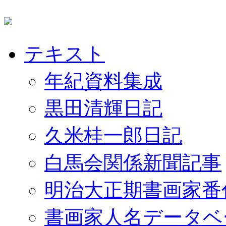
テキスト
年紀資料集成
黒田清輝日記
久米桂一郎日記
白馬会関係新聞記事
明治大正期書画家番
書画家人名データベ