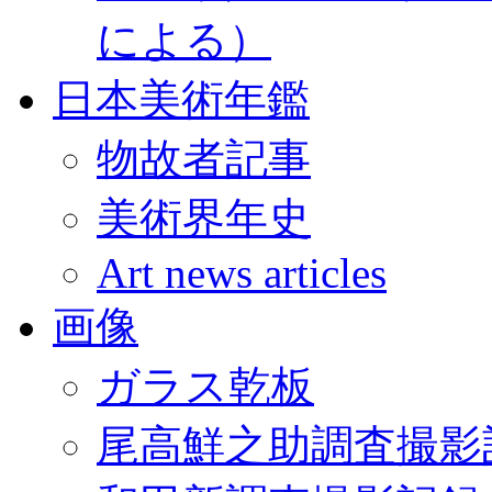
による）
日本美術年鑑
物故者記事
美術界年史
Art news articles
画像
ガラス乾板
尾高鮮之助調査撮影