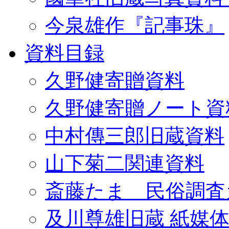
今泉雄作『記事珠』
資料目録
久野健寄贈資料
久野健寄贈ノート資
中村傳三郎旧蔵資料
山下菊二関連資料
斎藤たま 民俗調査
及川尊雄旧蔵 紙媒