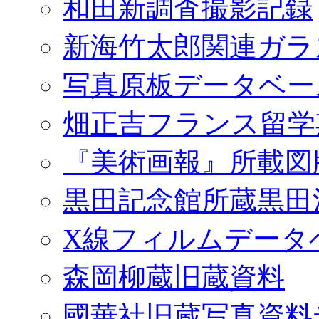
和田新調査撮影記録
新海竹太郎関連ガラ
写真原板データベー
畑正吉フランス留学
『美術画報』所載図
黒田記念館所蔵黒田
X線フィルムデータ
森岡柳蔵旧蔵資料
國華社旧蔵写真資料