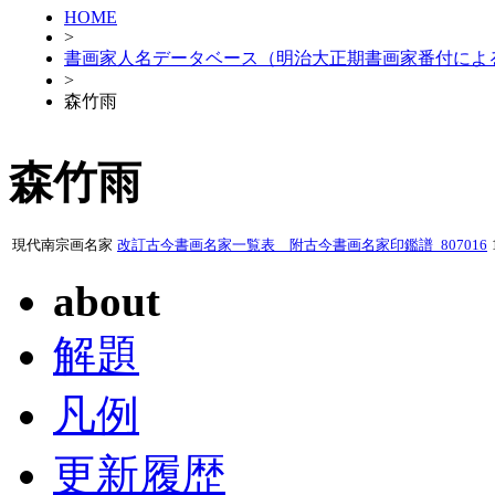
HOME
>
書画家人名データベース（明治大正期書画家番付によ
>
森竹雨
森竹雨
現代南宗画名家
改訂古今書画名家一覧表 附古今書画名家印鑑譜_807016
about
解題
凡例
更新履歴