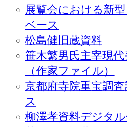
展覧会における新型
ベース
松島健旧蔵資料
笹木繁男氏主宰現代
（作家ファイル）
京都府寺院重宝調査
ス
柳澤孝資料デジタル