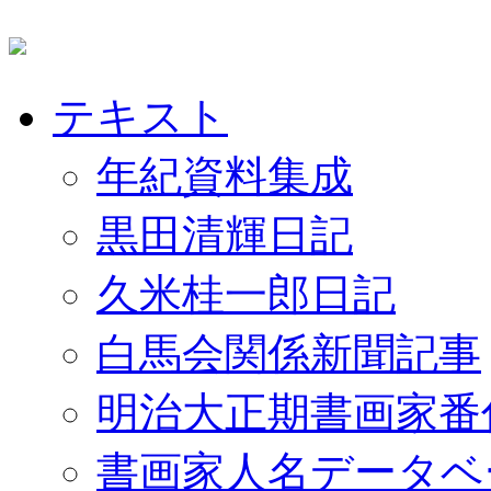
テキスト
年紀資料集成
黒田清輝日記
久米桂一郎日記
白馬会関係新聞記事
明治大正期書画家番
書画家人名データベ