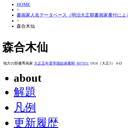
HOME
>
書画家人名データベース（明治大正期書画家番付によ
>
森合木仙
森合木仙
地方の部優秀画家
大正五年度帝国絵画番附_807051
1916（大正5）
6-D
about
解題
凡例
更新履歴