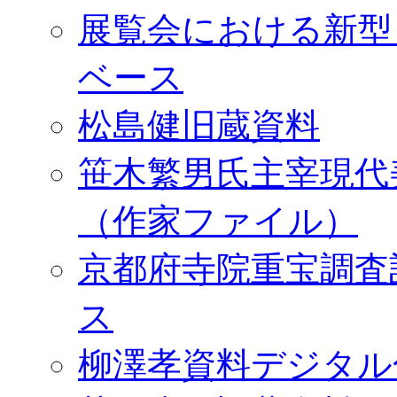
展覧会における新型
ベース
松島健旧蔵資料
笹木繁男氏主宰現代
（作家ファイル）
京都府寺院重宝調査
ス
柳澤孝資料デジタル