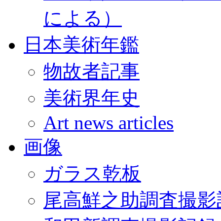
による）
日本美術年鑑
物故者記事
美術界年史
Art news articles
画像
ガラス乾板
尾高鮮之助調査撮影