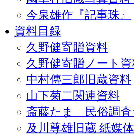
今泉雄作『記事珠』
資料目録
久野健寄贈資料
久野健寄贈ノート資
中村傳三郎旧蔵資料
山下菊二関連資料
斎藤たま 民俗調査
及川尊雄旧蔵 紙媒