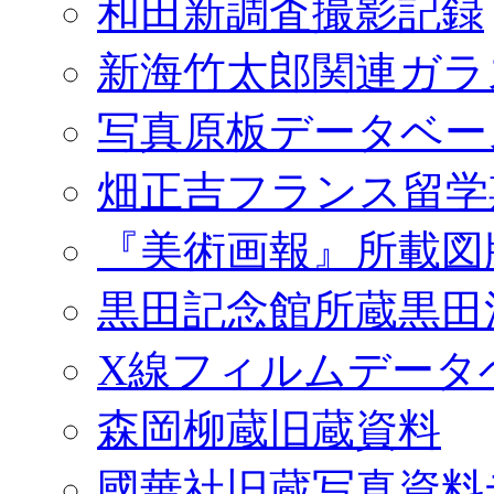
和田新調査撮影記録
新海竹太郎関連ガラ
写真原板データベー
畑正吉フランス留学
『美術画報』所載図
黒田記念館所蔵黒田
X線フィルムデータ
森岡柳蔵旧蔵資料
國華社旧蔵写真資料