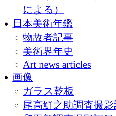
による）
日本美術年鑑
物故者記事
美術界年史
Art news articles
画像
ガラス乾板
尾高鮮之助調査撮影