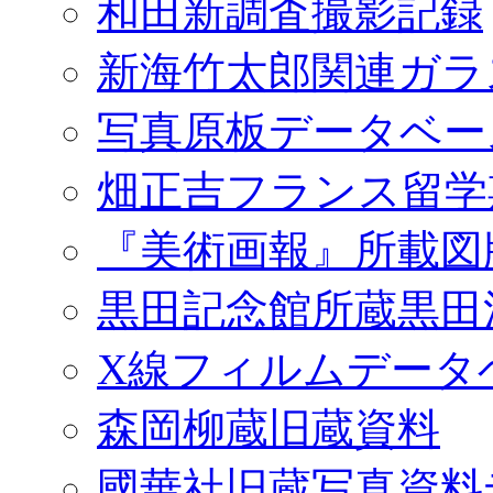
和田新調査撮影記録
新海竹太郎関連ガラ
写真原板データベー
畑正吉フランス留学
『美術画報』所載図
黒田記念館所蔵黒田
X線フィルムデータ
森岡柳蔵旧蔵資料
國華社旧蔵写真資料