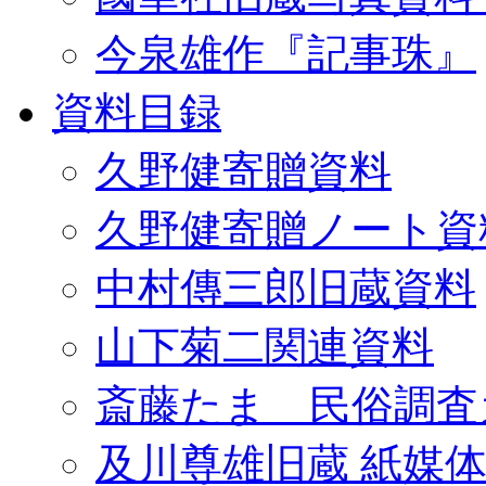
今泉雄作『記事珠』
資料目録
久野健寄贈資料
久野健寄贈ノート資
中村傳三郎旧蔵資料
山下菊二関連資料
斎藤たま 民俗調査
及川尊雄旧蔵 紙媒