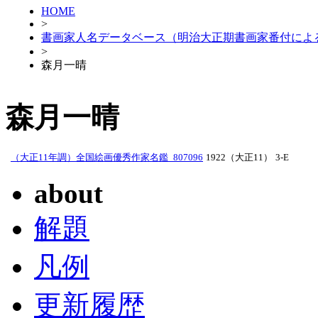
HOME
>
書画家人名データベース（明治大正期書画家番付によ
>
森月一晴
森月一晴
（大正11年調）全国絵画優秀作家名鑑_807096
1922（大正11）
3-E
about
解題
凡例
更新履歴