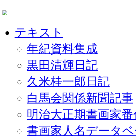
テキスト
年紀資料集成
黒田清輝日記
久米桂一郎日記
白馬会関係新聞記事
明治大正期書画家番
書画家人名データベ