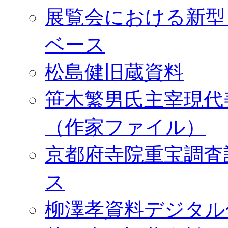
展覧会における新型
ベース
松島健旧蔵資料
笹木繁男氏主宰現代
（作家ファイル）
京都府寺院重宝調査
ス
柳澤孝資料デジタル