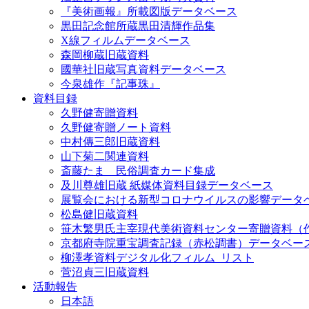
『美術画報』所載図版データベース
黒田記念館所蔵黒田清輝作品集
X線フィルムデータベース
森岡柳蔵旧蔵資料
國華社旧蔵写真資料データベース
今泉雄作『記事珠』
資料目録
久野健寄贈資料
久野健寄贈ノート資料
中村傳三郎旧蔵資料
山下菊二関連資料
斎藤たま 民俗調査カード集成
及川尊雄旧蔵 紙媒体資料目録データベース
展覧会における新型コロナウイルスの影響データ
松島健旧蔵資料
笹木繁男氏主宰現代美術資料センター寄贈資料（
京都府寺院重宝調査記録（赤松調書）データベー
柳澤孝資料デジタル化フィルム_リスト
菅沼貞三旧蔵資料
活動報告
日本語