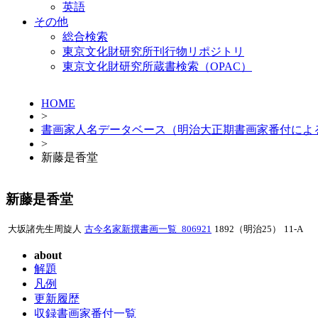
英語
その他
総合検索
東京文化財研究所刊行物リポジトリ
東京文化財研究所蔵書検索（OPAC）
HOME
>
書画家人名データベース（明治大正期書画家番付によ
>
新藤是香堂
新藤是香堂
大坂諸先生周旋人
古今名家新撰書画一覧_806921
1892（明治25）
11-A
about
解題
凡例
更新履歴
収録書画家番付一覧