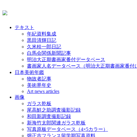
テキスト
年紀資料集成
黒田清輝日記
久米桂一郎日記
白馬会関係新聞記事
明治大正期書画家番付データベース
書画家人名データベース（明治大正期書画家番付
日本美術年鑑
物故者記事
美術界年史
Art news articles
画像
ガラス乾板
尾高鮮之助調査撮影記録
和田新調査撮影記録
新海竹太郎関連ガラス乾板
写真原板データベース（4×5カラー）
畑正吉フランス留学期写真資料