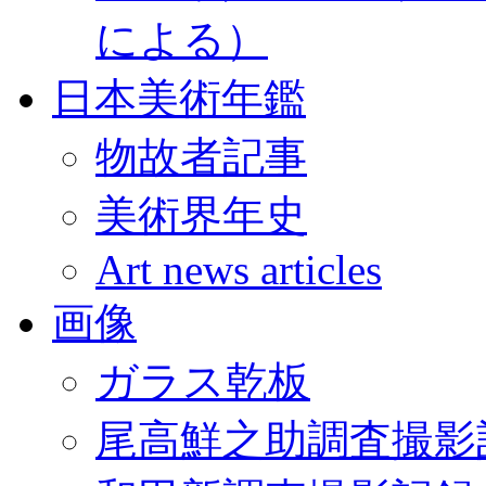
による）
日本美術年鑑
物故者記事
美術界年史
Art news articles
画像
ガラス乾板
尾高鮮之助調査撮影