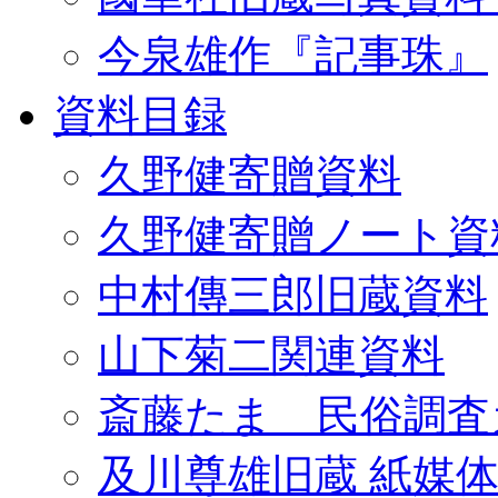
今泉雄作『記事珠』
資料目録
久野健寄贈資料
久野健寄贈ノート資
中村傳三郎旧蔵資料
山下菊二関連資料
斎藤たま 民俗調査
及川尊雄旧蔵 紙媒