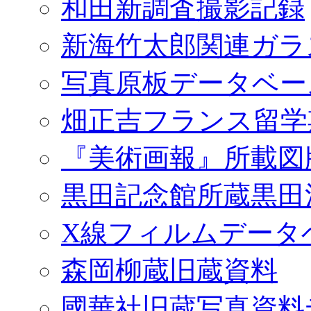
和田新調査撮影記録
新海竹太郎関連ガラ
写真原板データベー
畑正吉フランス留学
『美術画報』所載図
黒田記念館所蔵黒田
X線フィルムデータ
森岡柳蔵旧蔵資料
國華社旧蔵写真資料