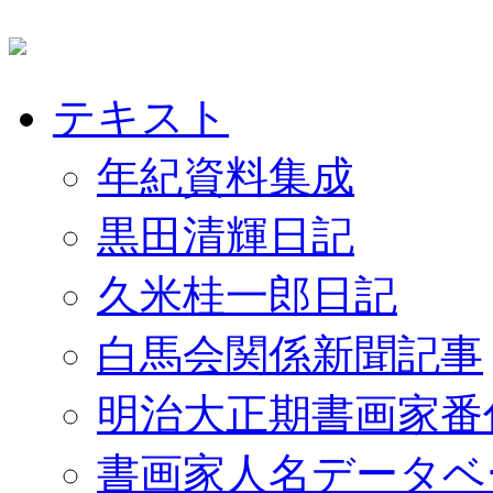
テキスト
年紀資料集成
黒田清輝日記
久米桂一郎日記
白馬会関係新聞記事
明治大正期書画家番
書画家人名データベ