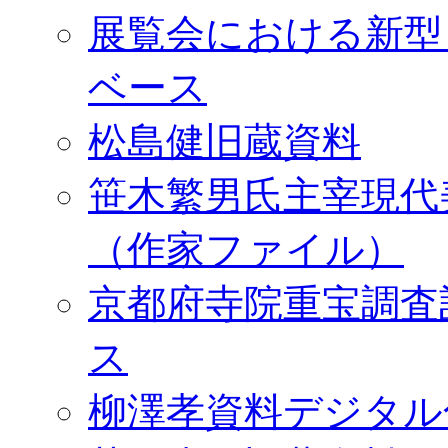
展覧会における新型
ベース
松島健旧蔵資料
笹木繁男氏主宰現代
（作家ファイル）
京都府寺院重宝調査
ス
柳澤孝資料デジタル