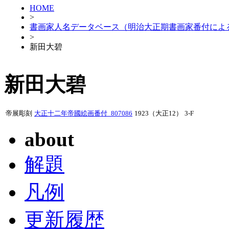
HOME
>
書画家人名データベース（明治大正期書画家番付によ
>
新田大碧
新田大碧
帝展彫刻
大正十二年帝國絵画番付_807086
1923（大正12）
3-F
about
解題
凡例
更新履歴