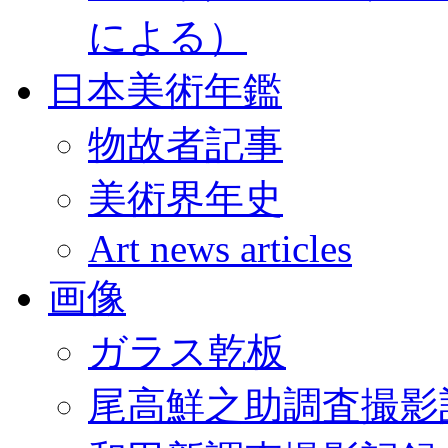
による）
日本美術年鑑
物故者記事
美術界年史
Art news articles
画像
ガラス乾板
尾高鮮之助調査撮影