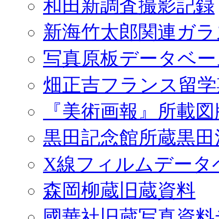
和田新調査撮影記録
新海竹太郎関連ガラ
写真原板データベー
畑正吉フランス留学
『美術画報』所載図
黒田記念館所蔵黒田
X線フィルムデータ
森岡柳蔵旧蔵資料
國華社旧蔵写真資料