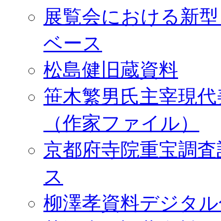
展覧会における新型
ベース
松島健旧蔵資料
笹木繁男氏主宰現代
（作家ファイル）
京都府寺院重宝調査
ス
柳澤孝資料デジタル