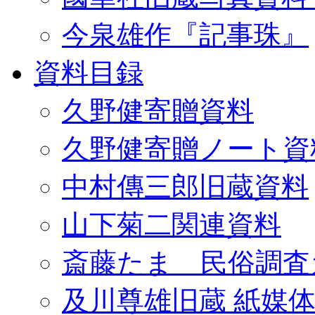
今泉雄作『記事珠』
資料目録
久野健寄贈資料
久野健寄贈ノート資
中村傳三郎旧蔵資料
山下菊二関連資料
斎藤たま 民俗調査
及川尊雄旧蔵 紙媒