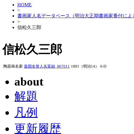
HOME
>
書画家人名データベース（明治大正期書画家番付によ
>
信松久三郎
信松久三郎
陶器画名家
皇国名誉人名富録_807011
1881（明治14）
6-D
about
解題
凡例
更新履歴