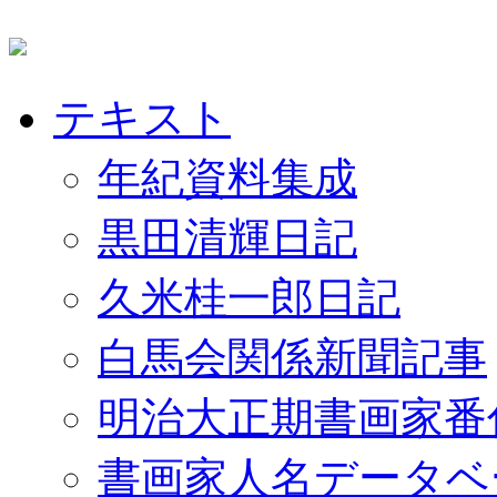
テキスト
年紀資料集成
黒田清輝日記
久米桂一郎日記
白馬会関係新聞記事
明治大正期書画家番
書画家人名データベ