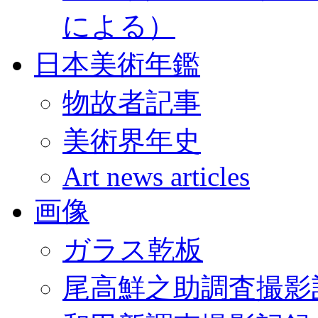
による）
日本美術年鑑
物故者記事
美術界年史
Art news articles
画像
ガラス乾板
尾高鮮之助調査撮影