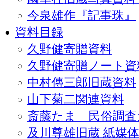
今泉雄作『記事珠』
資料目録
久野健寄贈資料
久野健寄贈ノート資
中村傳三郎旧蔵資料
山下菊二関連資料
斎藤たま 民俗調査
及川尊雄旧蔵 紙媒