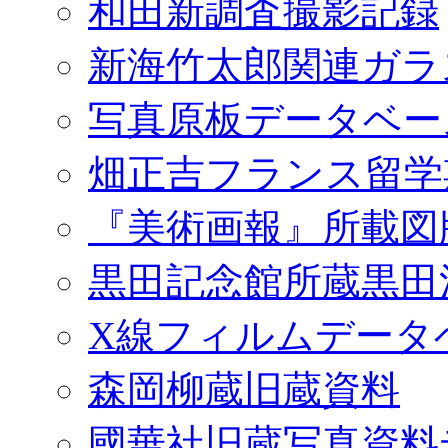
和田新調査撮影記録
新海竹太郎関連ガラ
写真原板データベー
畑正吉フランス留学
『美術画報』所載図
黒田記念館所蔵黒田
X線フィルムデータ
森岡柳蔵旧蔵資料
國華社旧蔵写真資料