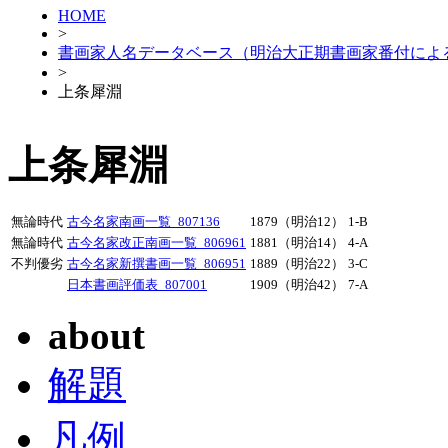
HOME
>
書画家人名データベース（明治大正期書画家番付によ
>
上条犀淵
上条犀淵
無論時代
古今名家南画一覧_807136
1879（明治12）
1-B
無論時代
古今名家改正南画一覧_806961
1881（明治14）
4-A
不判優劣
古今名家新撰書画一覧_806951
1889（明治22）
3-C
日本書画評価表_807001
1909（明治42）
7-A
about
解題
凡例