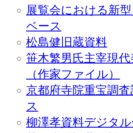
展覧会における新型
ベース
松島健旧蔵資料
笹木繁男氏主宰現代
（作家ファイル）
京都府寺院重宝調査
ス
柳澤孝資料デジタル