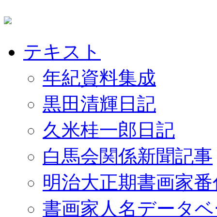
テキスト
年紀資料集成
黒田清輝日記
久米桂一郎日記
白馬会関係新聞記事
明治大正期書画家番
書画家人名データベ