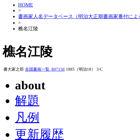
HOME
>
書画家人名データベース（明治大正期書画家番付によ
>
樵名江陵
樵名江陵
書大家之部
全国書画一覧_807156
1885（明治18）
3-C
about
解題
凡例
更新履歴