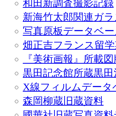
和田新調査撮影記録
新海竹太郎関連ガラ
写真原板データベー
畑正吉フランス留学
『美術画報』所載図
黒田記念館所蔵黒田
X線フィルムデータ
森岡柳蔵旧蔵資料
國華社旧蔵写真資料