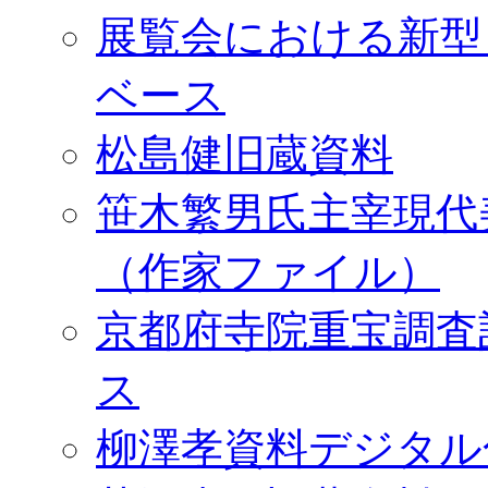
展覧会における新型
ベース
松島健旧蔵資料
笹木繁男氏主宰現代
（作家ファイル）
京都府寺院重宝調査
ス
柳澤孝資料デジタル