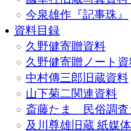
今泉雄作『記事珠』
資料目録
久野健寄贈資料
久野健寄贈ノート資
中村傳三郎旧蔵資料
山下菊二関連資料
斎藤たま 民俗調査
及川尊雄旧蔵 紙媒