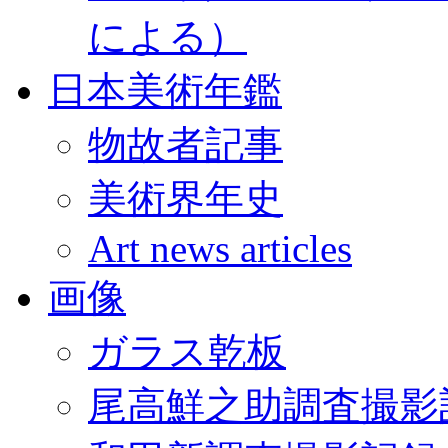
による）
日本美術年鑑
物故者記事
美術界年史
Art news articles
画像
ガラス乾板
尾高鮮之助調査撮影