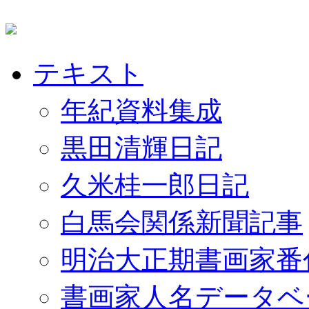
テキスト
年紀資料集成
黒田清輝日記
久米桂一郎日記
白馬会関係新聞記事
明治大正期書画家番
書画家人名データベ