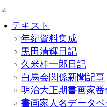
テキスト
年紀資料集成
黒田清輝日記
久米桂一郎日記
白馬会関係新聞記事
明治大正期書画家番
書画家人名データベ