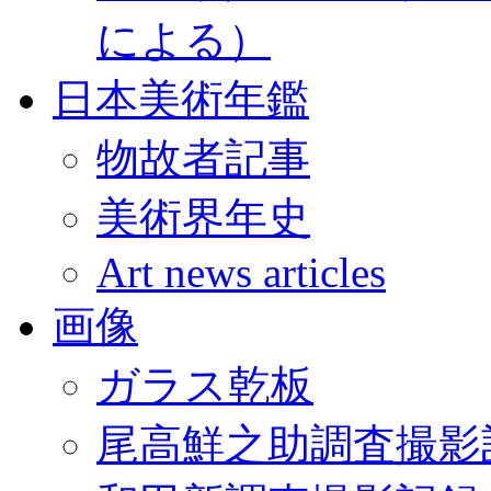
による）
日本美術年鑑
物故者記事
美術界年史
Art news articles
画像
ガラス乾板
尾高鮮之助調査撮影