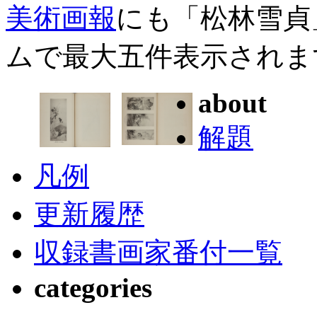
美術画報
にも「松林雪貞
ムで最大五件表示されま
about
解題
凡例
更新履歴
収録書画家番付一覧
categories