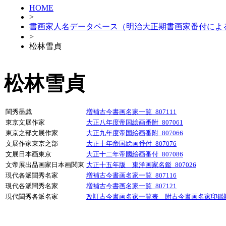
HOME
>
書画家人名データベース（明治大正期書画家番付によ
>
松林雪貞
松林雪貞
閨秀墨戯
増補古今書画名家一覧_807111
東京文展作家
大正八年度帝国絵画番附_807061
東京之部文展作家
大正九年度帝国絵画番附_807066
文展作家東京之部
大正十年帝国絵画番付_807076
文展日本画東京
大正十二年帝國絵画番付_807086
文帝展出品画家日本画関東
大正十五年版 東洋画家名鑑_807026
現代各派閨秀名家
増補古今書画名家一覧_807116
現代各派閨秀名家
増補古今書画名家一覧_807121
現代閨秀各派名家
改訂古今書画名家一覧表 附古今書画名家印鑑譜_