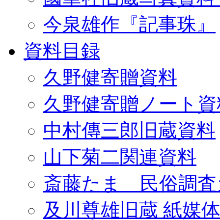
今泉雄作『記事珠』
資料目録
久野健寄贈資料
久野健寄贈ノート資
中村傳三郎旧蔵資料
山下菊二関連資料
斎藤たま 民俗調査
及川尊雄旧蔵 紙媒