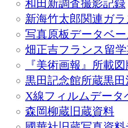
和田新調査撮影記録
新海竹太郎関連ガラ
写真原板データベー
畑正吉フランス留学
『美術画報』所載図
黒田記念館所蔵黒田
X線フィルムデータ
森岡柳蔵旧蔵資料
國華社旧蔵写真資料