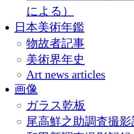
による）
日本美術年鑑
物故者記事
美術界年史
Art news articles
画像
ガラス乾板
尾高鮮之助調査撮影