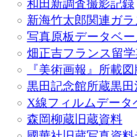
和田新調査撮影記録
新海竹太郎関連ガラ
写真原板データベー
畑正吉フランス留学
『美術画報』所載図
黒田記念館所蔵黒田
X線フィルムデータ
森岡柳蔵旧蔵資料
國華社旧蔵写真資料