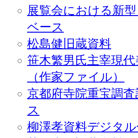
展覧会における新型
ベース
松島健旧蔵資料
笹木繁男氏主宰現代
（作家ファイル）
京都府寺院重宝調査
ス
柳澤孝資料デジタル