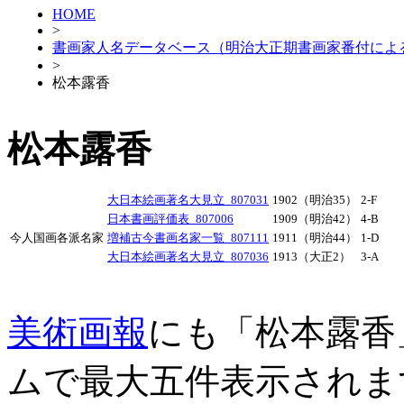
HOME
>
書画家人名データベース（明治大正期書画家番付によ
>
松本露香
松本露香
大日本絵画著名大見立_807031
1902（明治35）
2-F
日本書画評価表_807006
1909（明治42）
4-B
今人国画各派名家
増補古今書画名家一覧_807111
1911（明治44）
1-D
大日本絵画著名大見立_807036
1913（大正2）
3-A
美術画報
にも「松本露香
ムで最大五件表示されま