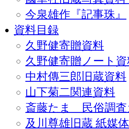
今泉雄作『記事珠』
資料目録
久野健寄贈資料
久野健寄贈ノート資
中村傳三郎旧蔵資料
山下菊二関連資料
斎藤たま 民俗調査
及川尊雄旧蔵 紙媒