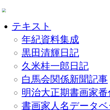
テキスト
年紀資料集成
黒田清輝日記
久米桂一郎日記
白馬会関係新聞記事
明治大正期書画家番
書画家人名データベ