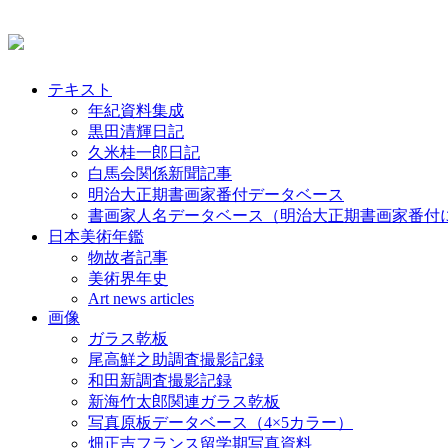
テキスト
年紀資料集成
黒田清輝日記
久米桂一郎日記
白馬会関係新聞記事
明治大正期書画家番付データベース
書画家人名データベース（明治大正期書画家番付
日本美術年鑑
物故者記事
美術界年史
Art news articles
画像
ガラス乾板
尾高鮮之助調査撮影記録
和田新調査撮影記録
新海竹太郎関連ガラス乾板
写真原板データベース（4×5カラー）
畑正吉フランス留学期写真資料