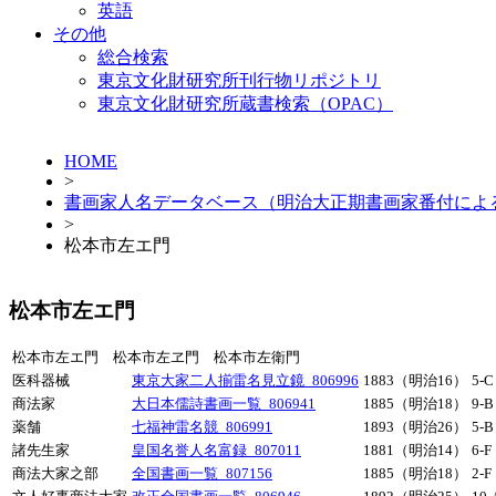
英語
その他
総合検索
東京文化財研究所刊行物リポジトリ
東京文化財研究所蔵書検索（OPAC）
HOME
>
書画家人名データベース（明治大正期書画家番付によ
>
松本市左エ門
松本市左エ門
松本市左エ門 松本市左ヱ門 松本市左衛門
医科器械
東京大家二人揃雷名見立鏡_806996
1883（明治16）
5-C
商法家
大日本儒詩書画一覧_806941
1885（明治18）
9-B
薬舗
七福神雷名競_806991
1893（明治26）
5-B
諸先生家
皇国名誉人名富録_807011
1881（明治14）
6-F
商法大家之部
全国書画一覧_807156
1885（明治18）
2-F