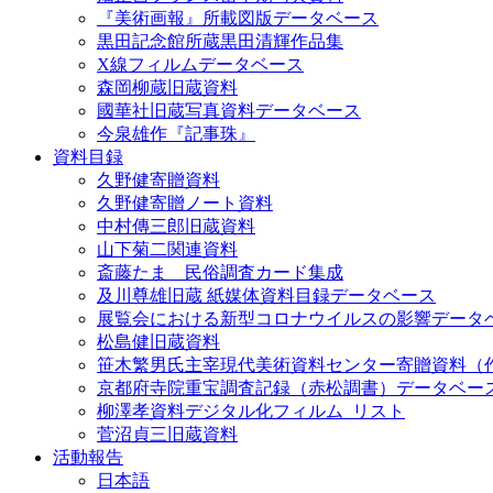
『美術画報』所載図版データベース
黒田記念館所蔵黒田清輝作品集
X線フィルムデータベース
森岡柳蔵旧蔵資料
國華社旧蔵写真資料データベース
今泉雄作『記事珠』
資料目録
久野健寄贈資料
久野健寄贈ノート資料
中村傳三郎旧蔵資料
山下菊二関連資料
斎藤たま 民俗調査カード集成
及川尊雄旧蔵 紙媒体資料目録データベース
展覧会における新型コロナウイルスの影響データ
松島健旧蔵資料
笹木繁男氏主宰現代美術資料センター寄贈資料（
京都府寺院重宝調査記録（赤松調書）データベー
柳澤孝資料デジタル化フィルム_リスト
菅沼貞三旧蔵資料
活動報告
日本語