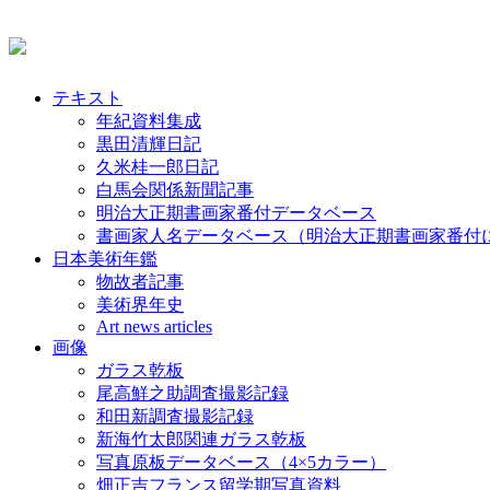
テキスト
年紀資料集成
黒田清輝日記
久米桂一郎日記
白馬会関係新聞記事
明治大正期書画家番付データベース
書画家人名データベース（明治大正期書画家番付
日本美術年鑑
物故者記事
美術界年史
Art news articles
画像
ガラス乾板
尾高鮮之助調査撮影記録
和田新調査撮影記録
新海竹太郎関連ガラス乾板
写真原板データベース（4×5カラー）
畑正吉フランス留学期写真資料