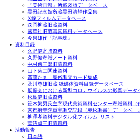
『美術画報』所載図版データベース
黒田記念館所蔵黒田清輝作品集
X線フィルムデータベース
森岡柳蔵旧蔵資料
國華社旧蔵写真資料データベース
今泉雄作『記事珠』
資料目録
久野健寄贈資料
久野健寄贈ノート資料
中村傳三郎旧蔵資料
山下菊二関連資料
斎藤たま 民俗調査カード集成
及川尊雄旧蔵 紙媒体資料目録データベース
展覧会における新型コロナウイルスの影響データ
松島健旧蔵資料
笹木繁男氏主宰現代美術資料センター寄贈資料（
京都府寺院重宝調査記録（赤松調書）データベー
柳澤孝資料デジタル化フィルム_リスト
菅沼貞三旧蔵資料
活動報告
日本語