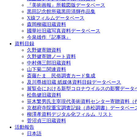
『美術画報』所載図版データベース
黒田記念館所蔵黒田清輝作品集
X線フィルムデータベース
森岡柳蔵旧蔵資料
國華社旧蔵写真資料データベース
今泉雄作『記事珠』
資料目録
久野健寄贈資料
久野健寄贈ノート資料
中村傳三郎旧蔵資料
山下菊二関連資料
斎藤たま 民俗調査カード集成
及川尊雄旧蔵 紙媒体資料目録データベース
展覧会における新型コロナウイルスの影響データ
松島健旧蔵資料
笹木繁男氏主宰現代美術資料センター寄贈資料（
京都府寺院重宝調査記録（赤松調書）データベー
柳澤孝資料デジタル化フィルム_リスト
菅沼貞三旧蔵資料
活動報告
日本語