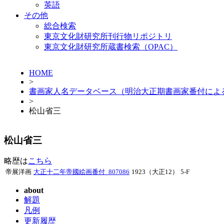
英語
その他
総合検索
東京文化財研究所刊行物リポジトリ
東京文化財研究所蔵書検索（OPAC）
HOME
>
書画家人名データベース（明治大正期書画家番付によ
>
松山省三
松山省三
略歴は
こちら
帝展洋画
大正十二年帝國絵画番付_807086
1923（大正12）
5-F
about
解題
凡例
更新履歴