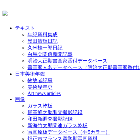
テキスト
年紀資料集成
黒田清輝日記
久米桂一郎日記
白馬会関係新聞記事
明治大正期書画家番付データベース
書画家人名データベース（明治大正期書画家番付
日本美術年鑑
物故者記事
美術界年史
Art news articles
画像
ガラス乾板
尾高鮮之助調査撮影記録
和田新調査撮影記録
新海竹太郎関連ガラス乾板
写真原板データベース（4×5カラー）
畑正吉フランス留学期写真資料