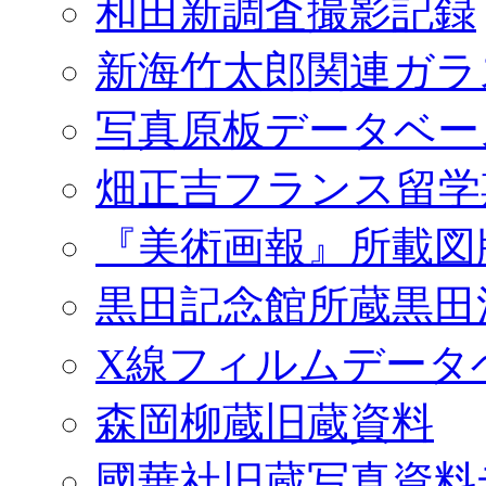
和田新調査撮影記録
新海竹太郎関連ガラ
写真原板データベー
畑正吉フランス留学
『美術画報』所載図
黒田記念館所蔵黒田
X線フィルムデータ
森岡柳蔵旧蔵資料
國華社旧蔵写真資料