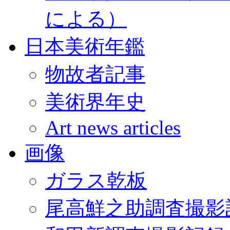
による）
日本美術年鑑
物故者記事
美術界年史
Art news articles
画像
ガラス乾板
尾高鮮之助調査撮影