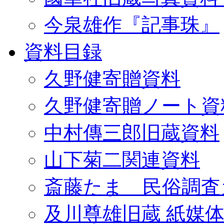
今泉雄作『記事珠』
資料目録
久野健寄贈資料
久野健寄贈ノート資
中村傳三郎旧蔵資料
山下菊二関連資料
斎藤たま 民俗調査
及川尊雄旧蔵 紙媒