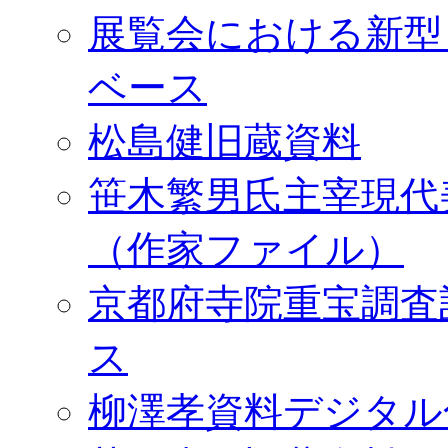
展覧会における新型
ベース
松島健旧蔵資料
笹木繁男氏主宰現代
（作家ファイル）
京都府寺院重宝調査
ス
柳澤孝資料デジタル