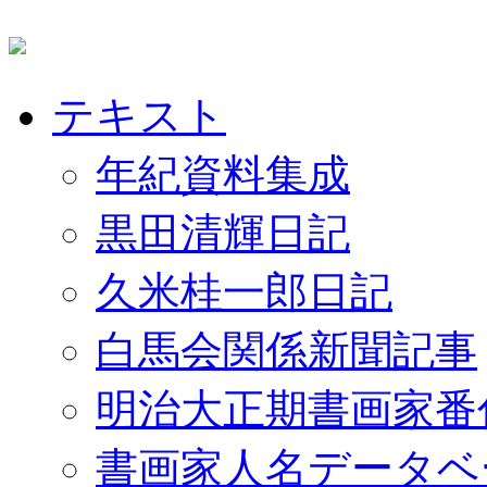
テキスト
年紀資料集成
黒田清輝日記
久米桂一郎日記
白馬会関係新聞記事
明治大正期書画家番
書画家人名データベ