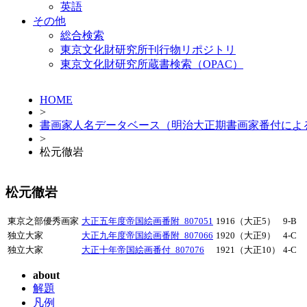
英語
その他
総合検索
東京文化財研究所刊行物リポジトリ
東京文化財研究所蔵書検索（OPAC）
HOME
>
書画家人名データベース（明治大正期書画家番付によ
>
松元徹岩
松元徹岩
東京之部優秀画家
大正五年度帝国絵画番附_807051
1916（大正5）
9-B
独立大家
大正九年度帝国絵画番附_807066
1920（大正9）
4-C
独立大家
大正十年帝国絵画番付_807076
1921（大正10）
4-C
about
解題
凡例