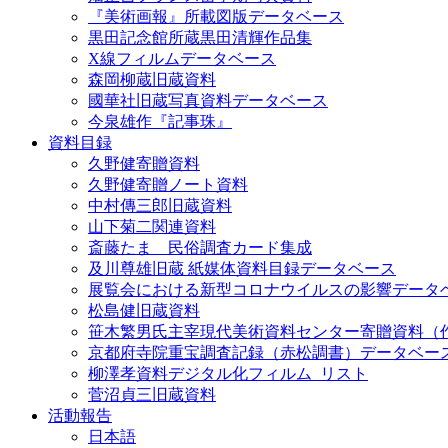
『美術画報』所載図版データベース
黒田記念館所蔵黒田清輝作品集
X線フィルムデータベース
森岡柳蔵旧蔵資料
國華社旧蔵写真資料データベース
今泉雄作『記事珠』
資料目録
久野健寄贈資料
久野健寄贈ノート資料
中村傳三郎旧蔵資料
山下菊二関連資料
斎藤たま 民俗調査カード集成
及川尊雄旧蔵 紙媒体資料目録データベース
展覧会における新型コロナウイルスの影響データ
松島健旧蔵資料
笹木繁男氏主宰現代美術資料センター寄贈資料（
京都府寺院重宝調査記録（赤松調書）データベー
柳澤孝資料デジタル化フィルム_リスト
菅沼貞三旧蔵資料
活動報告
日本語