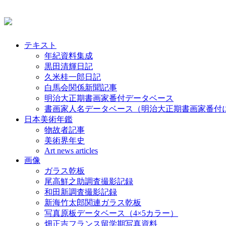
テキスト
年紀資料集成
黒田清輝日記
久米桂一郎日記
白馬会関係新聞記事
明治大正期書画家番付データベース
書画家人名データベース（明治大正期書画家番付
日本美術年鑑
物故者記事
美術界年史
Art news articles
画像
ガラス乾板
尾高鮮之助調査撮影記録
和田新調査撮影記録
新海竹太郎関連ガラス乾板
写真原板データベース（4×5カラー）
畑正吉フランス留学期写真資料