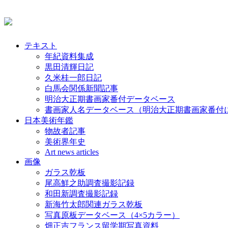
テキスト
年紀資料集成
黒田清輝日記
久米桂一郎日記
白馬会関係新聞記事
明治大正期書画家番付データベース
書画家人名データベース（明治大正期書画家番付
日本美術年鑑
物故者記事
美術界年史
Art news articles
画像
ガラス乾板
尾高鮮之助調査撮影記録
和田新調査撮影記録
新海竹太郎関連ガラス乾板
写真原板データベース（4×5カラー）
畑正吉フランス留学期写真資料