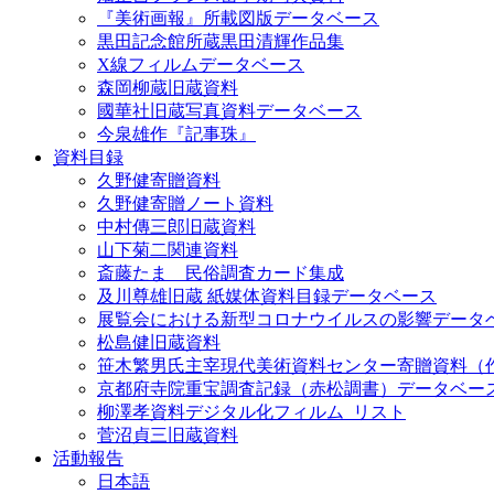
『美術画報』所載図版データベース
黒田記念館所蔵黒田清輝作品集
X線フィルムデータベース
森岡柳蔵旧蔵資料
國華社旧蔵写真資料データベース
今泉雄作『記事珠』
資料目録
久野健寄贈資料
久野健寄贈ノート資料
中村傳三郎旧蔵資料
山下菊二関連資料
斎藤たま 民俗調査カード集成
及川尊雄旧蔵 紙媒体資料目録データベース
展覧会における新型コロナウイルスの影響データ
松島健旧蔵資料
笹木繁男氏主宰現代美術資料センター寄贈資料（
京都府寺院重宝調査記録（赤松調書）データベー
柳澤孝資料デジタル化フィルム_リスト
菅沼貞三旧蔵資料
活動報告
日本語