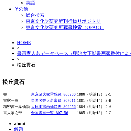
英語
その他
総合検索
東京文化財研究所刊行物リポジトリ
東京文化財研究所蔵書検索（OPAC）
HOME
>
書画家人名データベース（明治大正期書画家番付によ
>
松丘貫石
松丘貫石
書
東京諸大家雷銘鏡_806966
1880（明治13）
3-C
書家一覧
皇国名誉人名富録_807011
1881（明治14）
3-B
精密書一葉価額
大日本書画価額表_806956
1884（明治17）
2-A
書大家之部
全国書画一覧_807156
1885（明治18）
2-C
about
解題