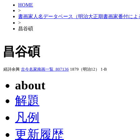
HOME
>
書画家人名データベース（明治大正期書画家番付によ
>
昌谷碩
昌谷碩
経詩余興
古今名家南画一覧_807136
1879（明治12）
1-B
about
解題
凡例
更新履歴