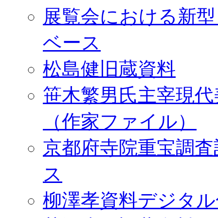
展覧会における新型
ベース
松島健旧蔵資料
笹木繁男氏主宰現代
（作家ファイル）
京都府寺院重宝調査
ス
柳澤孝資料デジタル