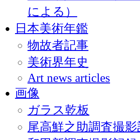
による）
日本美術年鑑
物故者記事
美術界年史
Art news articles
画像
ガラス乾板
尾高鮮之助調査撮影