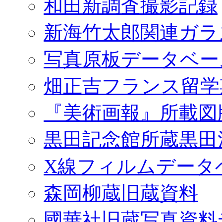
和田新調査撮影記録
新海竹太郎関連ガラ
写真原板データベー
畑正吉フランス留学
『美術画報』所載図
黒田記念館所蔵黒田
X線フィルムデータ
森岡柳蔵旧蔵資料
國華社旧蔵写真資料