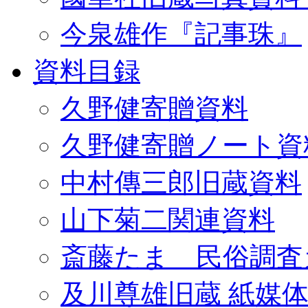
今泉雄作『記事珠』
資料目録
久野健寄贈資料
久野健寄贈ノート資
中村傳三郎旧蔵資料
山下菊二関連資料
斎藤たま 民俗調査
及川尊雄旧蔵 紙媒