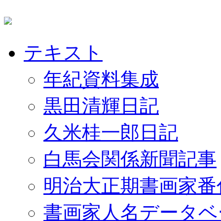
テキスト
年紀資料集成
黒田清輝日記
久米桂一郎日記
白馬会関係新聞記事
明治大正期書画家番
書画家人名データベ