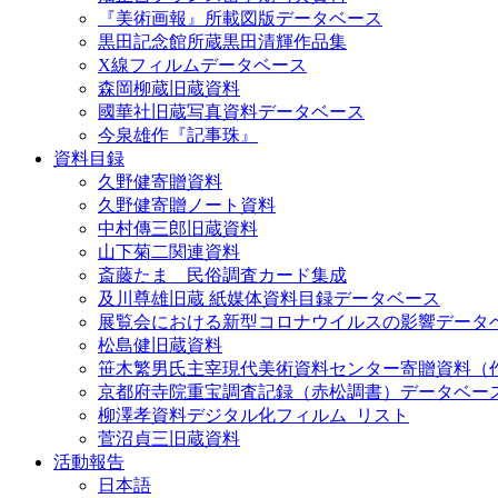
『美術画報』所載図版データベース
黒田記念館所蔵黒田清輝作品集
X線フィルムデータベース
森岡柳蔵旧蔵資料
國華社旧蔵写真資料データベース
今泉雄作『記事珠』
資料目録
久野健寄贈資料
久野健寄贈ノート資料
中村傳三郎旧蔵資料
山下菊二関連資料
斎藤たま 民俗調査カード集成
及川尊雄旧蔵 紙媒体資料目録データベース
展覧会における新型コロナウイルスの影響データ
松島健旧蔵資料
笹木繁男氏主宰現代美術資料センター寄贈資料（
京都府寺院重宝調査記録（赤松調書）データベー
柳澤孝資料デジタル化フィルム_リスト
菅沼貞三旧蔵資料
活動報告
日本語