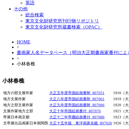
英語
その他
総合検索
東京文化財研究所刊行物リポジトリ
東京文化財研究所蔵書検索（OPAC）
HOME
>
書画家人名データベース（明治大正期書画家番付によ
>
小林春樵
小林春樵
地方の部文展作家
大正五年度帝国絵画番附_807051
1916（
地方文展作家
大正八年度帝国絵画番附_807061
1919（
地方之部文展作家
大正九年度帝国絵画番附_807066
1920（
文展作家地方之部
大正十年帝国絵画番付_807076
1921（
帝展日本画京都
大正十二年帝國絵画番付_807086
1923（
文帝展出品画家日本画関西
大正十五年版 東洋画家名鑑_807026
1926（