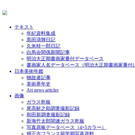
テキスト
年紀資料集成
黒田清輝日記
久米桂一郎日記
白馬会関係新聞記事
明治大正期書画家番付データベース
書画家人名データベース（明治大正期書画家番付
日本美術年鑑
物故者記事
美術界年史
Art news articles
画像
ガラス乾板
尾高鮮之助調査撮影記録
和田新調査撮影記録
新海竹太郎関連ガラス乾板
写真原板データベース（4×5カラー）
畑正吉フランス留学期写真資料