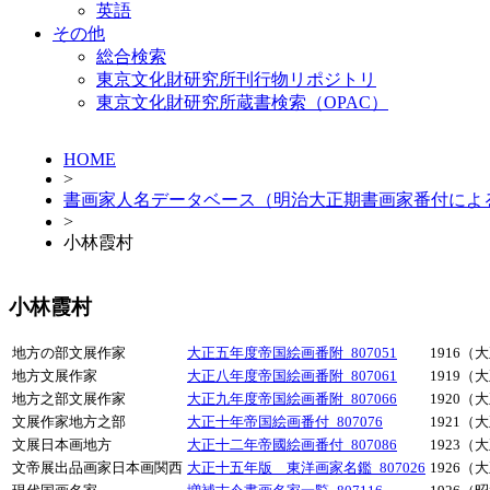
英語
その他
総合検索
東京文化財研究所刊行物リポジトリ
東京文化財研究所蔵書検索（OPAC）
HOME
>
書画家人名データベース（明治大正期書画家番付によ
>
小林霞村
小林霞村
地方の部文展作家
大正五年度帝国絵画番附_807051
1916（
地方文展作家
大正八年度帝国絵画番附_807061
1919（
地方之部文展作家
大正九年度帝国絵画番附_807066
1920（
文展作家地方之部
大正十年帝国絵画番付_807076
1921（
文展日本画地方
大正十二年帝國絵画番付_807086
1923（
文帝展出品画家日本画関西
大正十五年版 東洋画家名鑑_807026
1926（