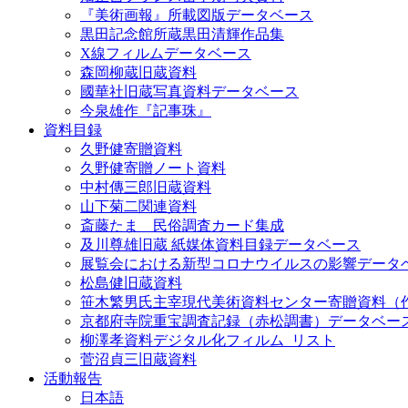
『美術画報』所載図版データベース
黒田記念館所蔵黒田清輝作品集
X線フィルムデータベース
森岡柳蔵旧蔵資料
國華社旧蔵写真資料データベース
今泉雄作『記事珠』
資料目録
久野健寄贈資料
久野健寄贈ノート資料
中村傳三郎旧蔵資料
山下菊二関連資料
斎藤たま 民俗調査カード集成
及川尊雄旧蔵 紙媒体資料目録データベース
展覧会における新型コロナウイルスの影響データ
松島健旧蔵資料
笹木繁男氏主宰現代美術資料センター寄贈資料（
京都府寺院重宝調査記録（赤松調書）データベー
柳澤孝資料デジタル化フィルム_リスト
菅沼貞三旧蔵資料
活動報告
日本語