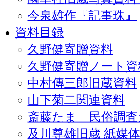
今泉雄作『記事珠』
資料目録
久野健寄贈資料
久野健寄贈ノート資
中村傳三郎旧蔵資料
山下菊二関連資料
斎藤たま 民俗調査
及川尊雄旧蔵 紙媒