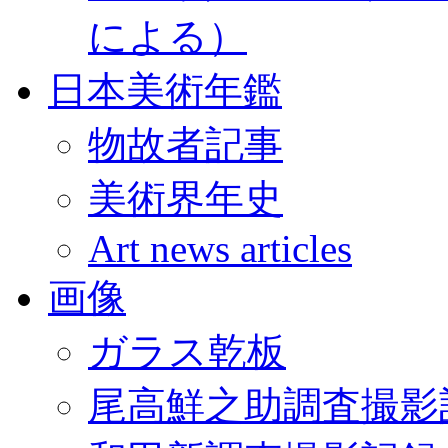
による）
日本美術年鑑
物故者記事
美術界年史
Art news articles
画像
ガラス乾板
尾高鮮之助調査撮影