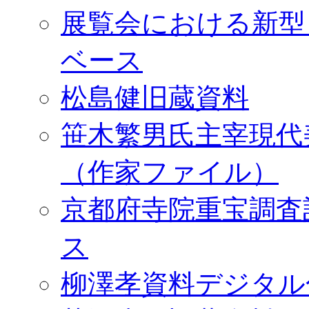
展覧会における新型
ベース
松島健旧蔵資料
笹木繁男氏主宰現代
（作家ファイル）
京都府寺院重宝調査
ス
柳澤孝資料デジタル