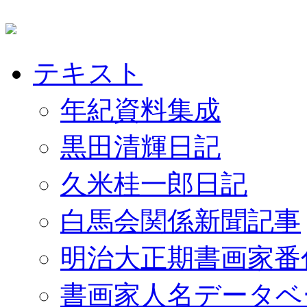
テキスト
年紀資料集成
黒田清輝日記
久米桂一郎日記
白馬会関係新聞記事
明治大正期書画家番
書画家人名データベ