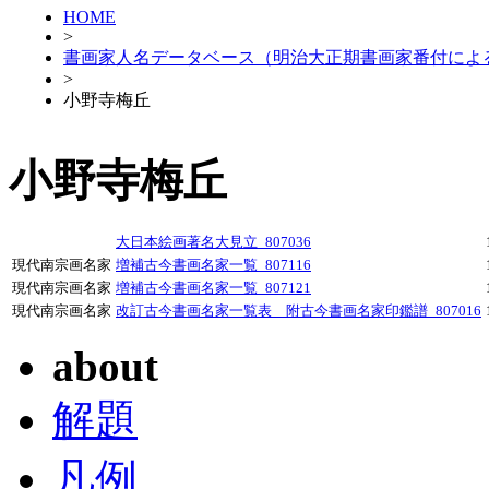
HOME
>
書画家人名データベース（明治大正期書画家番付によ
>
小野寺梅丘
小野寺梅丘
大日本絵画著名大見立_807036
現代南宗画名家
増補古今書画名家一覧_807116
現代南宗画名家
増補古今書画名家一覧_807121
現代南宗画名家
改訂古今書画名家一覧表 附古今書画名家印鑑譜_807016
about
解題
凡例