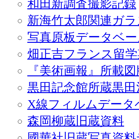
和田新調査撮影記録
新海竹太郎関連ガラ
写真原板データベー
畑正吉フランス留学
『美術画報』所載図
黒田記念館所蔵黒田
X線フィルムデータ
森岡柳蔵旧蔵資料
國華社旧蔵写真資料