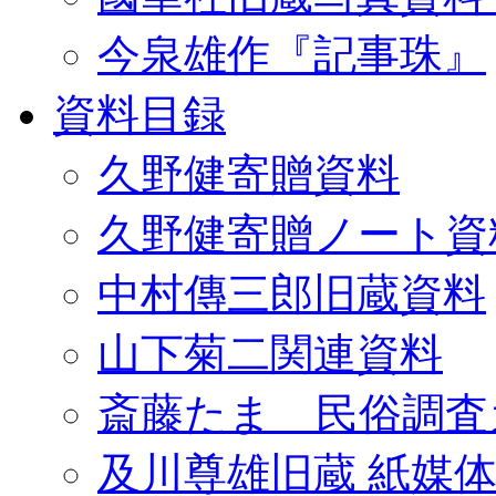
今泉雄作『記事珠』
資料目録
久野健寄贈資料
久野健寄贈ノート資
中村傳三郎旧蔵資料
山下菊二関連資料
斎藤たま 民俗調査
及川尊雄旧蔵 紙媒