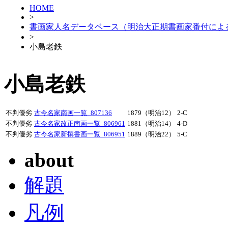
HOME
>
書画家人名データベース（明治大正期書画家番付によ
>
小島老鉄
小島老鉄
不判優劣
古今名家南画一覧_807136
1879（明治12）
2-C
不判優劣
古今名家改正南画一覧_806961
1881（明治14）
4-D
不判優劣
古今名家新撰書画一覧_806951
1889（明治22）
5-C
about
解題
凡例