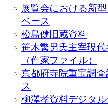
展覧会における新型
ベース
松島健旧蔵資料
笹木繁男氏主宰現代
（作家ファイル）
京都府寺院重宝調査
ス
柳澤孝資料デジタル