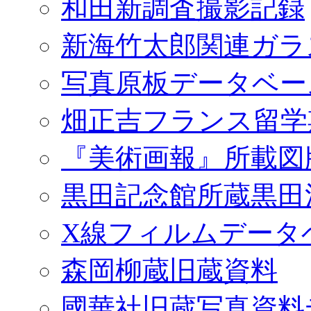
和田新調査撮影記録
新海竹太郎関連ガラ
写真原板データベー
畑正吉フランス留学
『美術画報』所載図
黒田記念館所蔵黒田
X線フィルムデータ
森岡柳蔵旧蔵資料
國華社旧蔵写真資料