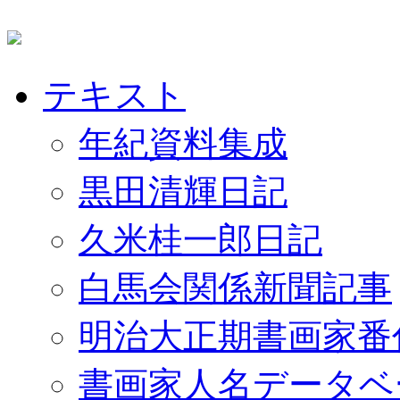
テキスト
年紀資料集成
黒田清輝日記
久米桂一郎日記
白馬会関係新聞記事
明治大正期書画家番
書画家人名データベ