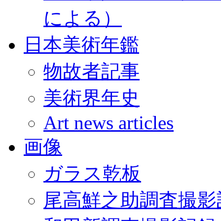
による）
日本美術年鑑
物故者記事
美術界年史
Art news articles
画像
ガラス乾板
尾高鮮之助調査撮影