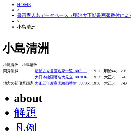
HOME
>
書画家人名データベース（明治大正期書画家番付によ
>
小島清洲
小島清洲
小滝青洲 小島清洲
閨秀墨戯
増補古今書画名家一覧_807111
1911（明治44）
2-E
大日本絵画著名大見立_807036
1913（大正2）
6-E
地方の部優秀画家
大正五年度帝国絵画番附_807051
1916（大正5）
7-D
about
解題
凡例