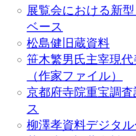
展覧会における新型
ベース
松島健旧蔵資料
笹木繁男氏主宰現代
（作家ファイル）
京都府寺院重宝調査
ス
柳澤孝資料デジタル