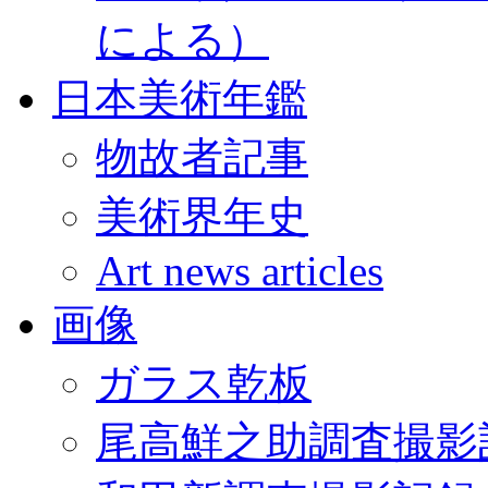
による）
日本美術年鑑
物故者記事
美術界年史
Art news articles
画像
ガラス乾板
尾高鮮之助調査撮影