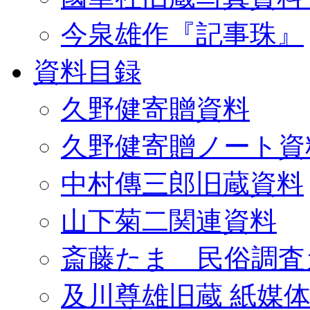
今泉雄作『記事珠』
資料目録
久野健寄贈資料
久野健寄贈ノート資
中村傳三郎旧蔵資料
山下菊二関連資料
斎藤たま 民俗調査
及川尊雄旧蔵 紙媒