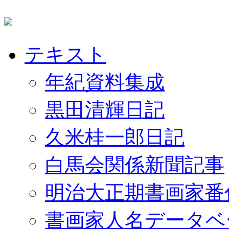
テキスト
年紀資料集成
黒田清輝日記
久米桂一郎日記
白馬会関係新聞記事
明治大正期書画家番
書画家人名データベ