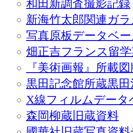
和田新調査撮影記録
新海竹太郎関連ガラ
写真原板データベー
畑正吉フランス留学
『美術画報』所載図
黒田記念館所蔵黒田
X線フィルムデータ
森岡柳蔵旧蔵資料
國華社旧蔵写真資料