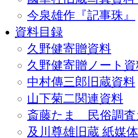
今泉雄作『記事珠』
資料目録
久野健寄贈資料
久野健寄贈ノート資
中村傳三郎旧蔵資料
山下菊二関連資料
斎藤たま 民俗調査
及川尊雄旧蔵 紙媒