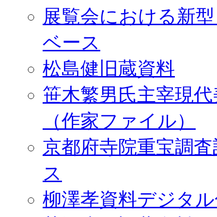
展覧会における新型
ベース
松島健旧蔵資料
笹木繁男氏主宰現代
（作家ファイル）
京都府寺院重宝調査
ス
柳澤孝資料デジタル