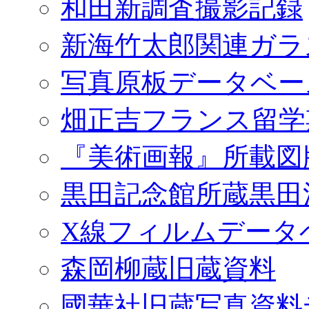
和田新調査撮影記録
新海竹太郎関連ガラ
写真原板データベー
畑正吉フランス留学
『美術画報』所載図
黒田記念館所蔵黒田
X線フィルムデータ
森岡柳蔵旧蔵資料
國華社旧蔵写真資料