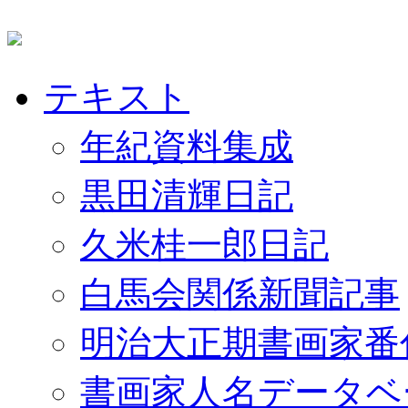
テキスト
年紀資料集成
黒田清輝日記
久米桂一郎日記
白馬会関係新聞記事
明治大正期書画家番
書画家人名データベ