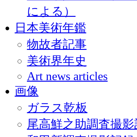
による）
日本美術年鑑
物故者記事
美術界年史
Art news articles
画像
ガラス乾板
尾高鮮之助調査撮影