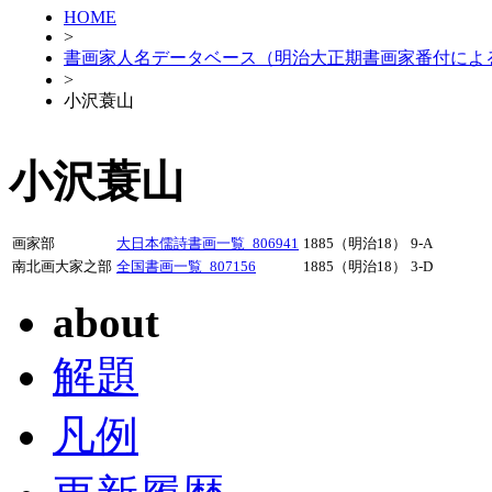
HOME
>
書画家人名データベース（明治大正期書画家番付によ
>
小沢蓑山
小沢蓑山
画家部
大日本儒詩書画一覧_806941
1885（明治18）
9-A
南北画大家之部
全国書画一覧_807156
1885（明治18）
3-D
about
解題
凡例