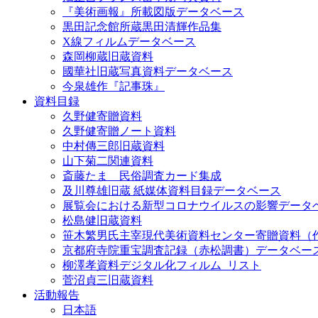
『美術画報』所載図版データベース
黒田記念館所蔵黒田清輝作品集
X線フィルムデータベース
森岡柳蔵旧蔵資料
國華社旧蔵写真資料データベース
今泉雄作『記事珠』
資料目録
久野健寄贈資料
久野健寄贈ノート資料
中村傳三郎旧蔵資料
山下菊二関連資料
斎藤たま 民俗調査カード集成
及川尊雄旧蔵 紙媒体資料目録データベース
展覧会における新型コロナウイルスの影響データ
松島健旧蔵資料
笹木繁男氏主宰現代美術資料センター寄贈資料（
京都府寺院重宝調査記録（赤松調書）データベー
柳澤孝資料デジタル化フィルム_リスト
菅沼貞三旧蔵資料
活動報告
日本語