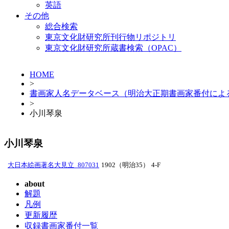
英語
その他
総合検索
東京文化財研究所刊行物リポジトリ
東京文化財研究所蔵書検索（OPAC）
HOME
>
書画家人名データベース（明治大正期書画家番付によ
>
小川琴泉
小川琴泉
大日本絵画著名大見立_807031
1902（明治35）
4-F
about
解題
凡例
更新履歴
収録書画家番付一覧