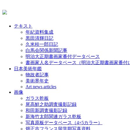
テキスト
年紀資料集成
黒田清輝日記
久米桂一郎日記
白馬会関係新聞記事
明治大正期書画家番付データベース
書画家人名データベース（明治大正期書画家番付
日本美術年鑑
物故者記事
美術界年史
Art news articles
画像
ガラス乾板
尾高鮮之助調査撮影記録
和田新調査撮影記録
新海竹太郎関連ガラス乾板
写真原板データベース（4×5カラー）
畑正吉フランス留学期写真資料