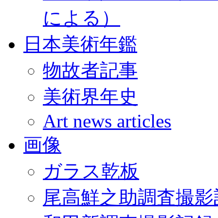
による）
日本美術年鑑
物故者記事
美術界年史
Art news articles
画像
ガラス乾板
尾高鮮之助調査撮影