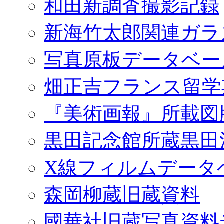
和田新調査撮影記録
新海竹太郎関連ガラ
写真原板データベー
畑正吉フランス留学
『美術画報』所載図
黒田記念館所蔵黒田
X線フィルムデータ
森岡柳蔵旧蔵資料
國華社旧蔵写真資料