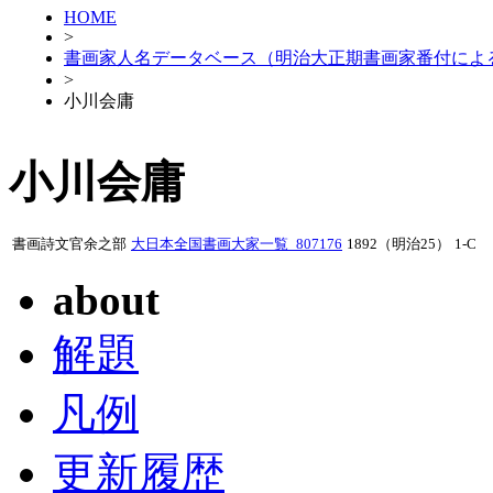
HOME
>
書画家人名データベース（明治大正期書画家番付によ
>
小川会庸
小川会庸
書画詩文官余之部
大日本全国書画大家一覧_807176
1892（明治25）
1-C
about
解題
凡例
更新履歴