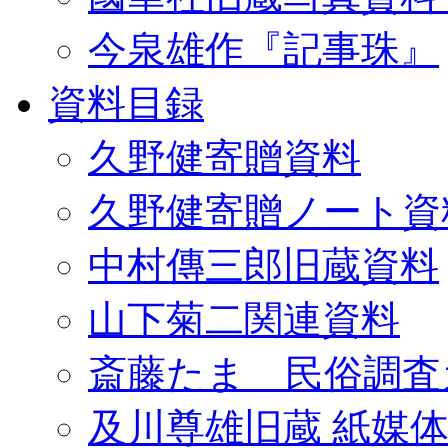
今泉雄作『記事珠』
資料目録
久野健寄贈資料
久野健寄贈ノート資
中村傳三郎旧蔵資料
山下菊二関連資料
斎藤たま 民俗調査
及川尊雄旧蔵 紙媒