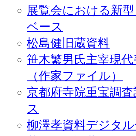
展覧会における新型
ベース
松島健旧蔵資料
笹木繁男氏主宰現代
（作家ファイル）
京都府寺院重宝調査
ス
柳澤孝資料デジタル