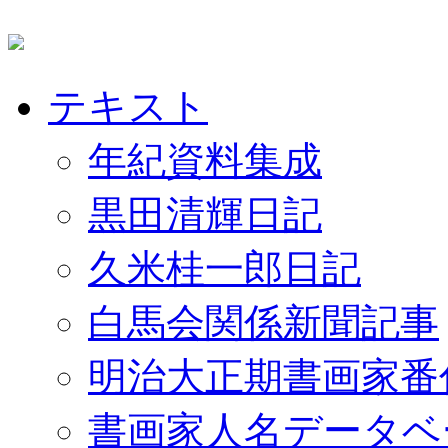
テキスト
年紀資料集成
黒田清輝日記
久米桂一郎日記
白馬会関係新聞記事
明治大正期書画家番
書画家人名データベ