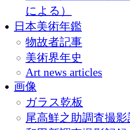
による）
日本美術年鑑
物故者記事
美術界年史
Art news articles
画像
ガラス乾板
尾高鮮之助調査撮影