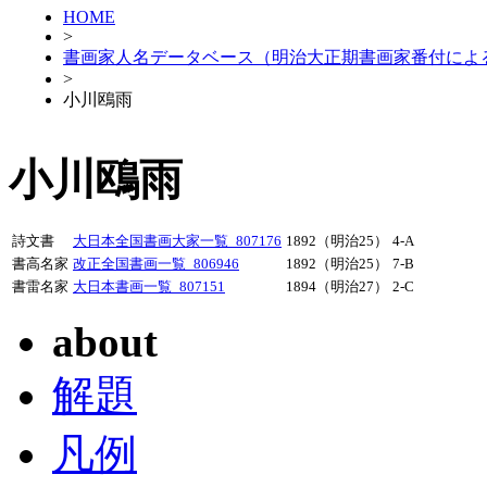
HOME
>
書画家人名データベース（明治大正期書画家番付によ
>
小川鴎雨
小川鴎雨
詩文書
大日本全国書画大家一覧_807176
1892（明治25）
4-A
書高名家
改正全国書画一覧_806946
1892（明治25）
7-B
書雷名家
大日本書画一覧_807151
1894（明治27）
2-C
about
解題
凡例