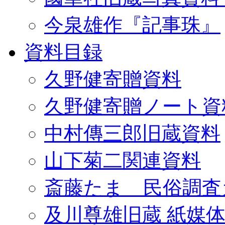
今泉雄作『記事珠』
資料目録
久野健寄贈資料
久野健寄贈ノート資
中村傳三郎旧蔵資料
山下菊二関連資料
斎藤たま 民俗調査
及川尊雄旧蔵 紙媒