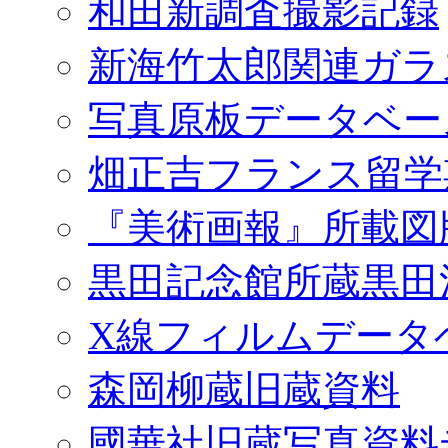
和田新調査撮影記録
新海竹太郎関連ガラ
写真原板データベー
畑正吉フランス留学
『美術画報』所載図
黒田記念館所蔵黒田
X線フィルムデータ
森岡柳蔵旧蔵資料
國華社旧蔵写真資料