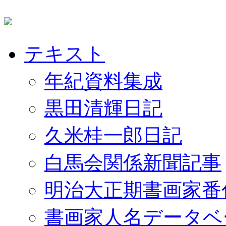
テキスト
年紀資料集成
黒田清輝日記
久米桂一郎日記
白馬会関係新聞記事
明治大正期書画家番
書画家人名データベ