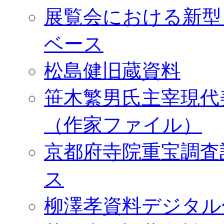
展覧会における新型
ベース
松島健旧蔵資料
笹木繁男氏主宰現代
（作家ファイル）
京都府寺院重宝調査
ス
柳澤孝資料デジタル