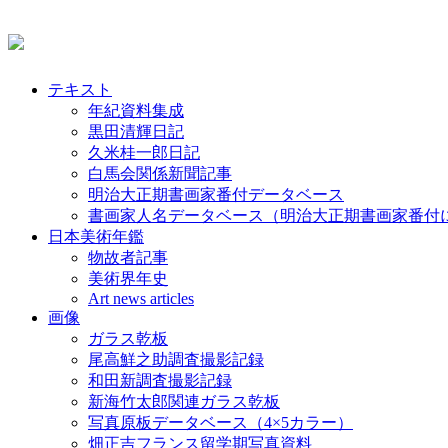
テキスト
年紀資料集成
黒田清輝日記
久米桂一郎日記
白馬会関係新聞記事
明治大正期書画家番付データベース
書画家人名データベース（明治大正期書画家番付
日本美術年鑑
物故者記事
美術界年史
Art news articles
画像
ガラス乾板
尾高鮮之助調査撮影記録
和田新調査撮影記録
新海竹太郎関連ガラス乾板
写真原板データベース（4×5カラー）
畑正吉フランス留学期写真資料