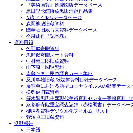
『美術画報』所載図版データベース
黒田記念館所蔵黒田清輝作品集
X線フィルムデータベース
森岡柳蔵旧蔵資料
國華社旧蔵写真資料データベース
今泉雄作『記事珠』
資料目録
久野健寄贈資料
久野健寄贈ノート資料
中村傳三郎旧蔵資料
山下菊二関連資料
斎藤たま 民俗調査カード集成
及川尊雄旧蔵 紙媒体資料目録データベース
展覧会における新型コロナウイルスの影響データ
松島健旧蔵資料
笹木繁男氏主宰現代美術資料センター寄贈資料（
京都府寺院重宝調査記録（赤松調書）データベー
柳澤孝資料デジタル化フィルム_リスト
菅沼貞三旧蔵資料
活動報告
日本語