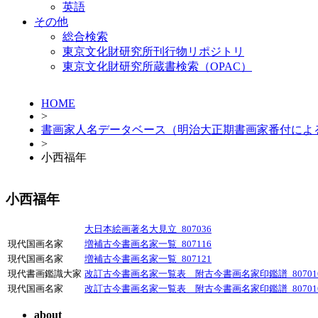
英語
その他
総合検索
東京文化財研究所刊行物リポジトリ
東京文化財研究所蔵書検索（OPAC）
HOME
>
書画家人名データベース（明治大正期書画家番付によ
>
小西福年
小西福年
大日本絵画著名大見立_807036
現代国画名家
増補古今書画名家一覧_807116
現代国画名家
増補古今書画名家一覧_807121
現代書画鑑識大家
改訂古今書画名家一覧表 附古今書画名家印鑑譜_80701
現代国画名家
改訂古今書画名家一覧表 附古今書画名家印鑑譜_80701
about