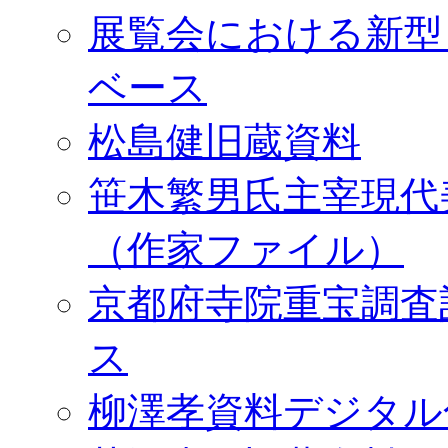
展覧会における新型
ベース
松島健旧蔵資料
笹木繁男氏主宰現代
（作家ファイル）
京都府寺院重宝調査
ス
柳澤孝資料デジタル