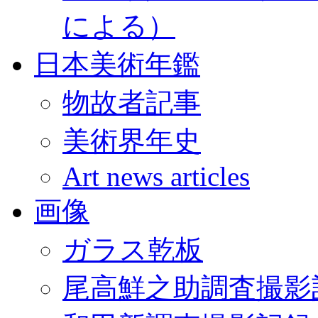
による）
日本美術年鑑
物故者記事
美術界年史
Art news articles
画像
ガラス乾板
尾高鮮之助調査撮影