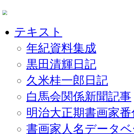
テキスト
年紀資料集成
黒田清輝日記
久米桂一郎日記
白馬会関係新聞記事
明治大正期書画家番
書画家人名データベ