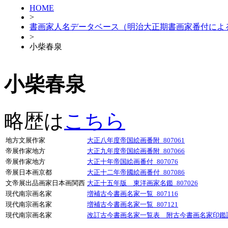
HOME
>
書画家人名データベース（明治大正期書画家番付によ
>
小柴春泉
小柴春泉
略歴は
こちら
地方文展作家
大正八年度帝国絵画番附_807061
帝展作家地方
大正九年度帝国絵画番附_807066
帝展作家地方
大正十年帝国絵画番付_807076
帝展日本画京都
大正十二年帝國絵画番付_807086
文帝展出品画家日本画関西
大正十五年版 東洋画家名鑑_807026
現代南宗画名家
増補古今書画名家一覧_807116
現代南宗画名家
増補古今書画名家一覧_807121
現代南宗画名家
改訂古今書画名家一覧表 附古今書画名家印鑑譜_