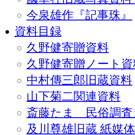
今泉雄作『記事珠』
資料目録
久野健寄贈資料
久野健寄贈ノート資
中村傳三郎旧蔵資料
山下菊二関連資料
斎藤たま 民俗調査
及川尊雄旧蔵 紙媒