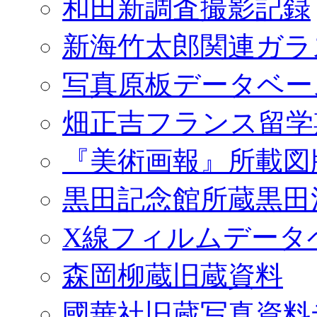
和田新調査撮影記録
新海竹太郎関連ガラ
写真原板データベー
畑正吉フランス留学
『美術画報』所載図
黒田記念館所蔵黒田
X線フィルムデータ
森岡柳蔵旧蔵資料
國華社旧蔵写真資料