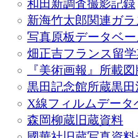
和田新調査撮影記録
新海竹太郎関連ガラ
写真原板データベー
畑正吉フランス留学
『美術画報』所載図
黒田記念館所蔵黒田
X線フィルムデータ
森岡柳蔵旧蔵資料
國華社旧蔵写真資料