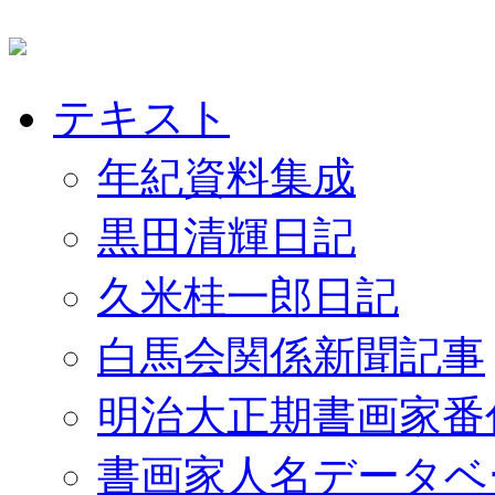
テキスト
年紀資料集成
黒田清輝日記
久米桂一郎日記
白馬会関係新聞記事
明治大正期書画家番
書画家人名データベ