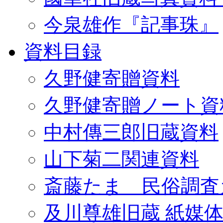
今泉雄作『記事珠』
資料目録
久野健寄贈資料
久野健寄贈ノート資
中村傳三郎旧蔵資料
山下菊二関連資料
斎藤たま 民俗調査
及川尊雄旧蔵 紙媒