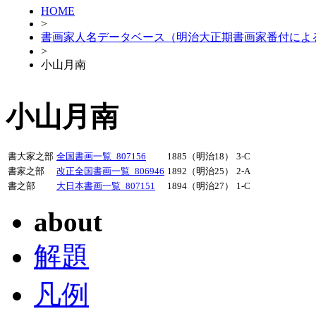
HOME
>
書画家人名データベース（明治大正期書画家番付によ
>
小山月南
小山月南
書大家之部
全国書画一覧_807156
1885（明治18）
3-C
書家之部
改正全国書画一覧_806946
1892（明治25）
2-A
書之部
大日本書画一覧_807151
1894（明治27）
1-C
about
解題
凡例