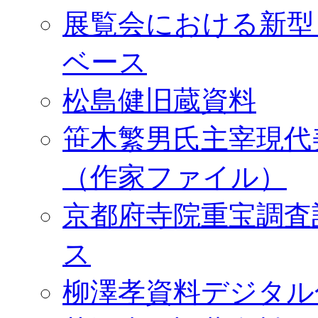
展覧会における新型
ベース
松島健旧蔵資料
笹木繁男氏主宰現代
（作家ファイル）
京都府寺院重宝調査
ス
柳澤孝資料デジタル