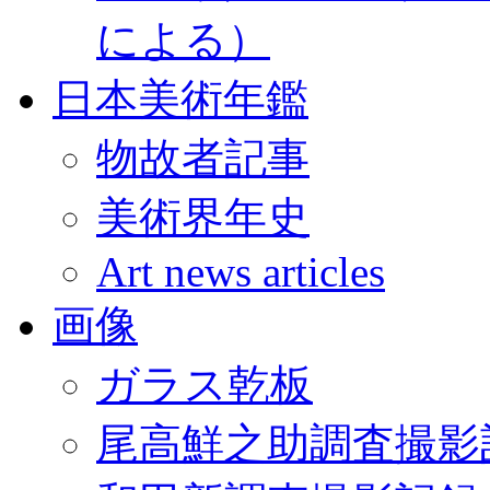
による）
日本美術年鑑
物故者記事
美術界年史
Art news articles
画像
ガラス乾板
尾高鮮之助調査撮影