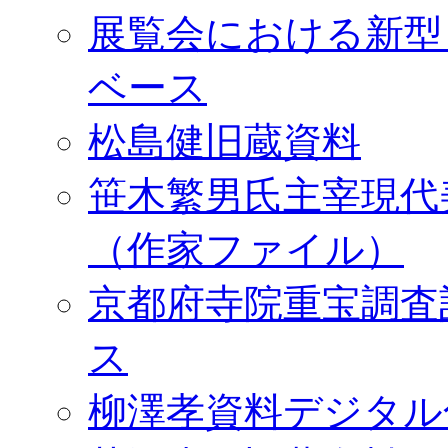
展覧会における新型
ベース
松島健旧蔵資料
笹木繁男氏主宰現代
（作家ファイル）
京都府寺院重宝調査
ス
柳澤孝資料デジタル