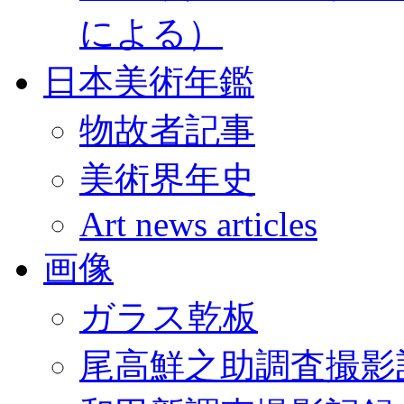
による）
日本美術年鑑
物故者記事
美術界年史
Art news articles
画像
ガラス乾板
尾高鮮之助調査撮影