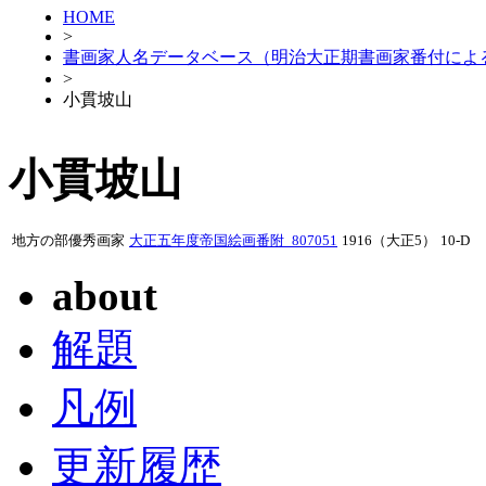
HOME
>
書画家人名データベース（明治大正期書画家番付によ
>
小貫坡山
小貫坡山
地方の部優秀画家
大正五年度帝国絵画番附_807051
1916（大正5）
10-D
about
解題
凡例
更新履歴