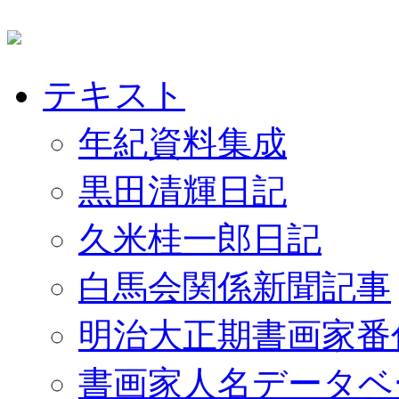
テキスト
年紀資料集成
黒田清輝日記
久米桂一郎日記
白馬会関係新聞記事
明治大正期書画家番
書画家人名データベ