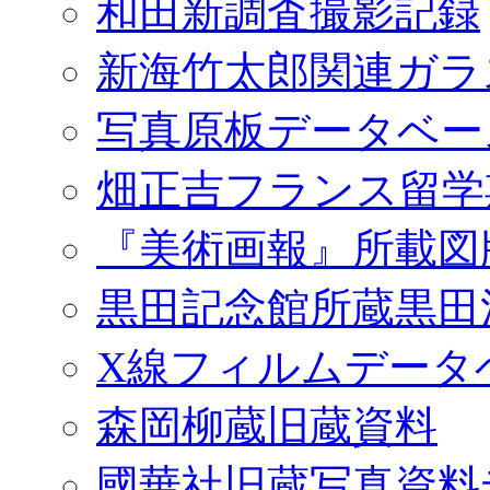
和田新調査撮影記録
新海竹太郎関連ガラ
写真原板データベー
畑正吉フランス留学
『美術画報』所載図
黒田記念館所蔵黒田
X線フィルムデータ
森岡柳蔵旧蔵資料
國華社旧蔵写真資料