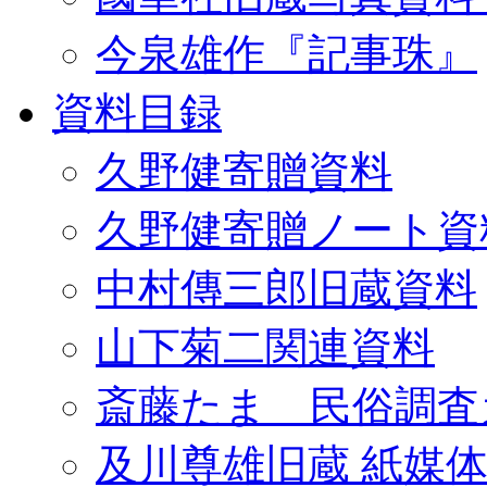
今泉雄作『記事珠』
資料目録
久野健寄贈資料
久野健寄贈ノート資
中村傳三郎旧蔵資料
山下菊二関連資料
斎藤たま 民俗調査
及川尊雄旧蔵 紙媒