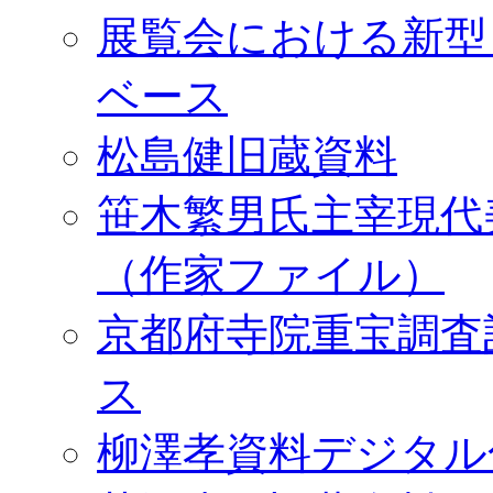
展覧会における新型
ベース
松島健旧蔵資料
笹木繁男氏主宰現代
（作家ファイル）
京都府寺院重宝調査
ス
柳澤孝資料デジタル