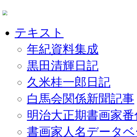
テキスト
年紀資料集成
黒田清輝日記
久米桂一郎日記
白馬会関係新聞記事
明治大正期書画家番
書画家人名データベ