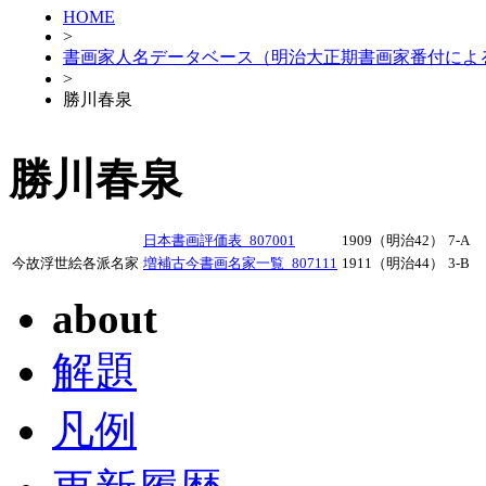
HOME
>
書画家人名データベース（明治大正期書画家番付によ
>
勝川春泉
勝川春泉
日本書画評価表_807001
1909（明治42）
7-A
今故浮世絵各派名家
増補古今書画名家一覧_807111
1911（明治44）
3-B
about
解題
凡例