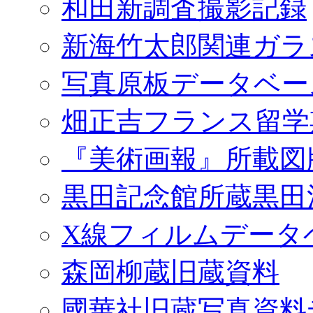
和田新調査撮影記録
新海竹太郎関連ガラ
写真原板データベー
畑正吉フランス留学
『美術画報』所載図
黒田記念館所蔵黒田
X線フィルムデータ
森岡柳蔵旧蔵資料
國華社旧蔵写真資料