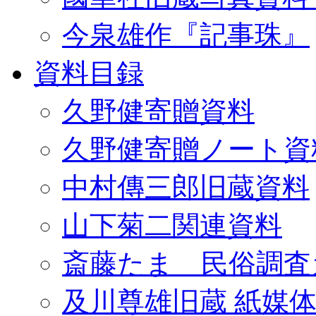
今泉雄作『記事珠』
資料目録
久野健寄贈資料
久野健寄贈ノート資
中村傳三郎旧蔵資料
山下菊二関連資料
斎藤たま 民俗調査
及川尊雄旧蔵 紙媒