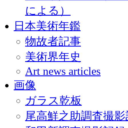
による）
日本美術年鑑
物故者記事
美術界年史
Art news articles
画像
ガラス乾板
尾高鮮之助調査撮影