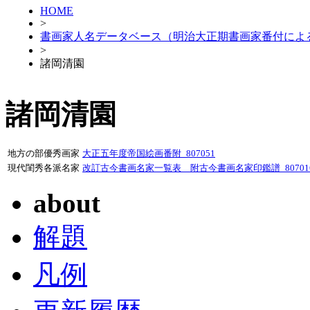
HOME
>
書画家人名データベース（明治大正期書画家番付によ
>
諸岡清園
諸岡清園
地方の部優秀画家
大正五年度帝国絵画番附_807051
現代閨秀各派名家
改訂古今書画名家一覧表 附古今書画名家印鑑譜_80701
about
解題
凡例