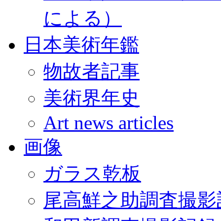
による）
日本美術年鑑
物故者記事
美術界年史
Art news articles
画像
ガラス乾板
尾高鮮之助調査撮影