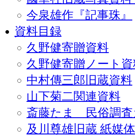
今泉雄作『記事珠』
資料目録
久野健寄贈資料
久野健寄贈ノート資
中村傳三郎旧蔵資料
山下菊二関連資料
斎藤たま 民俗調査
及川尊雄旧蔵 紙媒