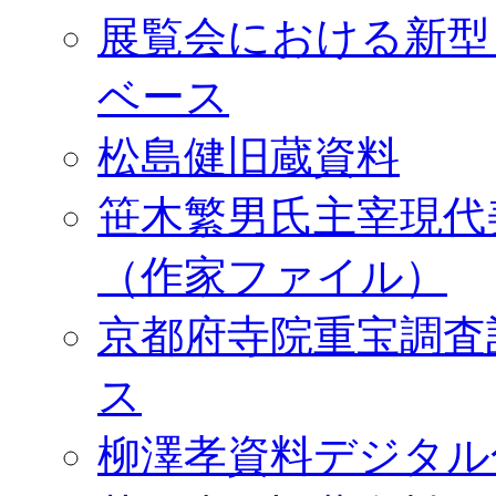
展覧会における新型
ベース
松島健旧蔵資料
笹木繁男氏主宰現代
（作家ファイル）
京都府寺院重宝調査
ス
柳澤孝資料デジタル