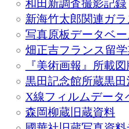
和田新調査撮影記録
新海竹太郎関連ガラ
写真原板データベー
畑正吉フランス留学
『美術画報』所載図
黒田記念館所蔵黒田
X線フィルムデータ
森岡柳蔵旧蔵資料
國華社旧蔵写真資料