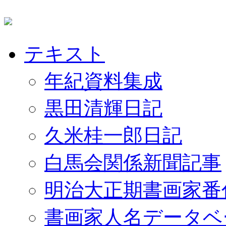
テキスト
年紀資料集成
黒田清輝日記
久米桂一郎日記
白馬会関係新聞記事
明治大正期書画家番
書画家人名データベ