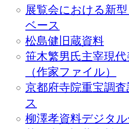
展覧会における新型
ベース
松島健旧蔵資料
笹木繁男氏主宰現代
（作家ファイル）
京都府寺院重宝調査
ス
柳澤孝資料デジタル