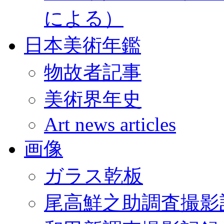
による）
日本美術年鑑
物故者記事
美術界年史
Art news articles
画像
ガラス乾板
尾高鮮之助調査撮影