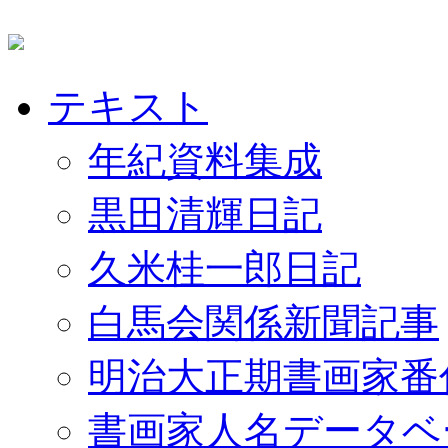
テキスト
年紀資料集成
黒田清輝日記
久米桂一郎日記
白馬会関係新聞記事
明治大正期書画家番
書画家人名データベ