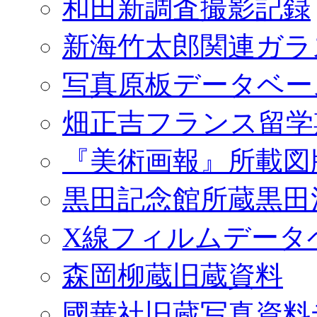
和田新調査撮影記録
新海竹太郎関連ガラ
写真原板データベー
畑正吉フランス留学
『美術画報』所載図
黒田記念館所蔵黒田
X線フィルムデータ
森岡柳蔵旧蔵資料
國華社旧蔵写真資料