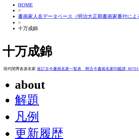
HOME
>
書画家人名データベース（明治大正期書画家番付によ
>
十万成錦
十万成錦
現代閨秀各派名家
改訂古今書画名家一覧表 附古今書画名家印鑑譜_80701
about
解題
凡例
更新履歴