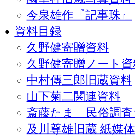
今泉雄作『記事珠』
資料目録
久野健寄贈資料
久野健寄贈ノート資
中村傳三郎旧蔵資料
山下菊二関連資料
斎藤たま 民俗調査
及川尊雄旧蔵 紙媒