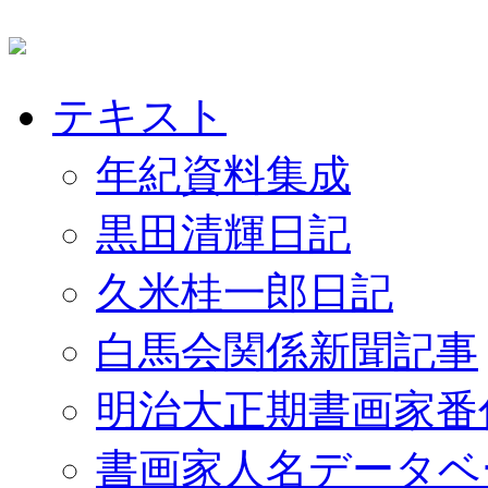
テキスト
年紀資料集成
黒田清輝日記
久米桂一郎日記
白馬会関係新聞記事
明治大正期書画家番
書画家人名データベ