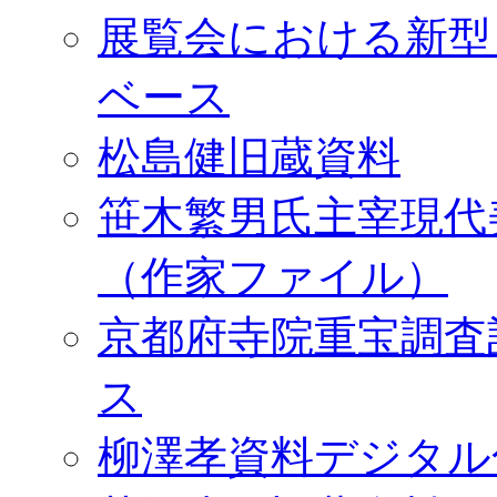
展覧会における新型
ベース
松島健旧蔵資料
笹木繁男氏主宰現代
（作家ファイル）
京都府寺院重宝調査
ス
柳澤孝資料デジタル