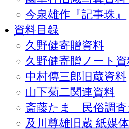
今泉雄作『記事珠』
資料目録
久野健寄贈資料
久野健寄贈ノート資
中村傳三郎旧蔵資料
山下菊二関連資料
斎藤たま 民俗調査
及川尊雄旧蔵 紙媒