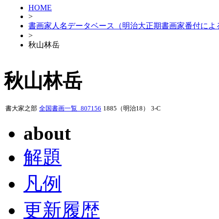
HOME
>
書画家人名データベース（明治大正期書画家番付によ
>
秋山林岳
秋山林岳
書大家之部
全国書画一覧_807156
1885（明治18）
3-C
about
解題
凡例
更新履歴