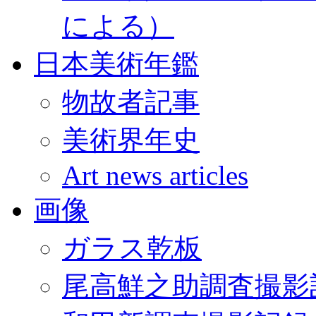
による）
日本美術年鑑
物故者記事
美術界年史
Art news articles
画像
ガラス乾板
尾高鮮之助調査撮影