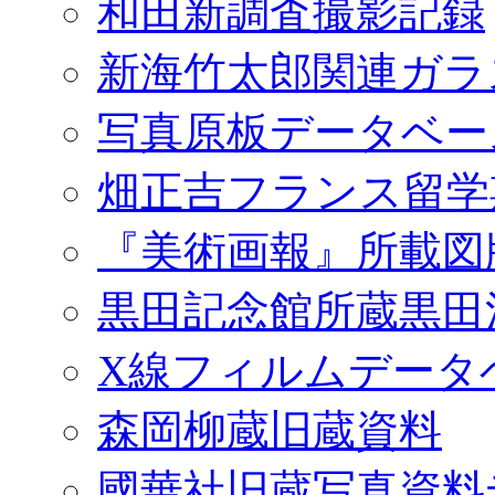
和田新調査撮影記録
新海竹太郎関連ガラ
写真原板データベー
畑正吉フランス留学
『美術画報』所載図
黒田記念館所蔵黒田
X線フィルムデータ
森岡柳蔵旧蔵資料
國華社旧蔵写真資料