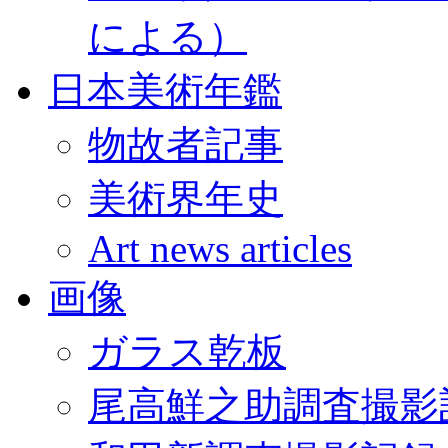
による）
日本美術年鑑
物故者記事
美術界年史
Art news articles
画像
ガラス乾板
尾高鮮之助調査撮影