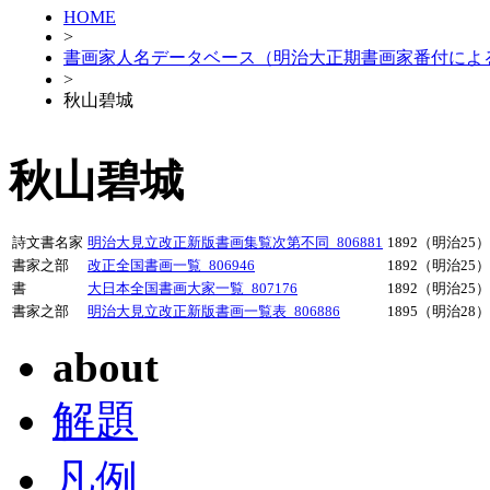
HOME
>
書画家人名データベース（明治大正期書画家番付によ
>
秋山碧城
秋山碧城
詩文書名家
明治大見立改正新版書画集覧次第不同_806881
1892（明治25）
書家之部
改正全国書画一覧_806946
1892（明治25）
書
大日本全国書画大家一覧_807176
1892（明治25）
書家之部
明治大見立改正新版書画一覧表_806886
1895（明治28）
about
解題
凡例