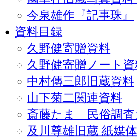
今泉雄作『記事珠』
資料目録
久野健寄贈資料
久野健寄贈ノート資
中村傳三郎旧蔵資料
山下菊二関連資料
斎藤たま 民俗調査
及川尊雄旧蔵 紙媒