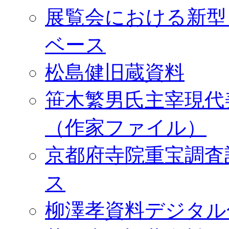
展覧会における新型
ベース
松島健旧蔵資料
笹木繁男氏主宰現代
（作家ファイル）
京都府寺院重宝調査
ス
柳澤孝資料デジタル