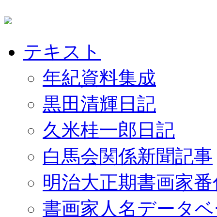
テキスト
年紀資料集成
黒田清輝日記
久米桂一郎日記
白馬会関係新聞記事
明治大正期書画家番
書画家人名データベ