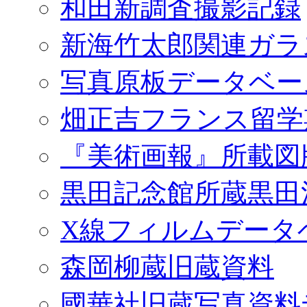
和田新調査撮影記録
新海竹太郎関連ガラ
写真原板データベー
畑正吉フランス留学
『美術画報』所載図
黒田記念館所蔵黒田
X線フィルムデータ
森岡柳蔵旧蔵資料
國華社旧蔵写真資料