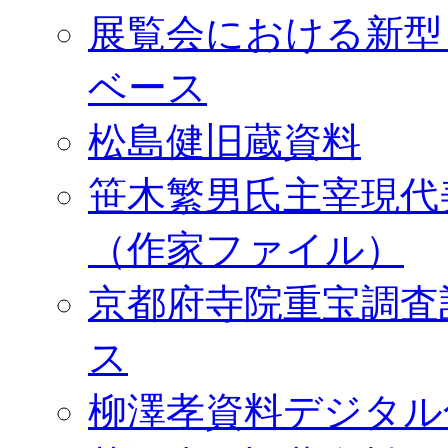
展覧会における新型
ベース
松島健旧蔵資料
笹木繁男氏主宰現代
（作家ファイル）
京都府寺院重宝調査
ス
柳澤孝資料デジタル