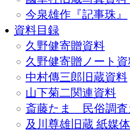
今泉雄作『記事珠』
資料目録
久野健寄贈資料
久野健寄贈ノート資
中村傳三郎旧蔵資料
山下菊二関連資料
斎藤たま 民俗調査
及川尊雄旧蔵 紙媒