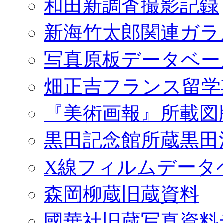
和田新調査撮影記録
新海竹太郎関連ガラ
写真原板データベー
畑正吉フランス留学
『美術画報』所載図
黒田記念館所蔵黒田
X線フィルムデータ
森岡柳蔵旧蔵資料
國華社旧蔵写真資料