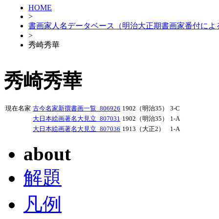
HOME
>
書画家人名データベース（明治大正期書画家番付によ
>
秀崎秀華
秀崎秀華
現在名家
古今名家新撰書画一覧_806926
1902（明治35）
3-C
大日本絵画著名大見立_807031
1902（明治35）
1-A
大日本絵画著名大見立_807036
1913（大正2）
1-A
about
解題
凡例