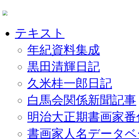
テキスト
年紀資料集成
黒田清輝日記
久米桂一郎日記
白馬会関係新聞記事
明治大正期書画家番
書画家人名データベ