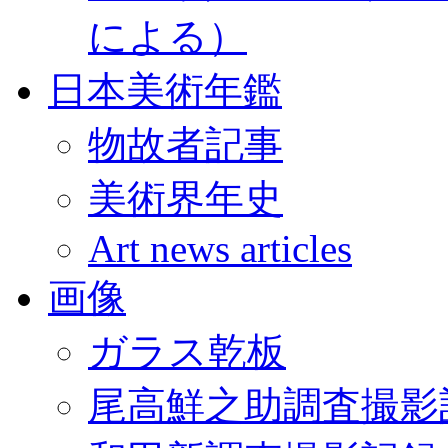
による）
日本美術年鑑
物故者記事
美術界年史
Art news articles
画像
ガラス乾板
尾高鮮之助調査撮影