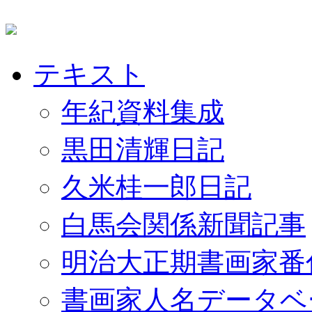
テキスト
年紀資料集成
黒田清輝日記
久米桂一郎日記
白馬会関係新聞記事
明治大正期書画家番
書画家人名データベ