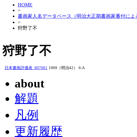
HOME
>
書画家人名データベース（明治大正期書画家番付によ
>
狩野了不
狩野了不
日本書画評価表_807001
1909（明治42）
6-A
about
解題
凡例
更新履歴