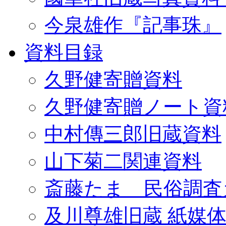
今泉雄作『記事珠』
資料目録
久野健寄贈資料
久野健寄贈ノート資
中村傳三郎旧蔵資料
山下菊二関連資料
斎藤たま 民俗調査
及川尊雄旧蔵 紙媒