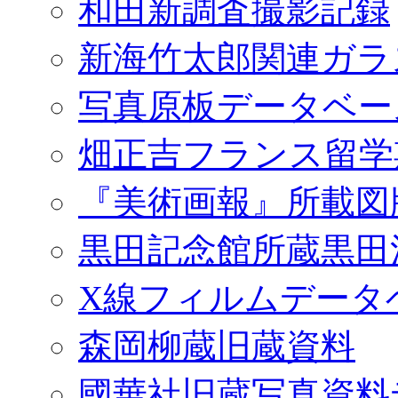
和田新調査撮影記録
新海竹太郎関連ガラ
写真原板データベー
畑正吉フランス留学
『美術画報』所載図
黒田記念館所蔵黒田
X線フィルムデータ
森岡柳蔵旧蔵資料
國華社旧蔵写真資料