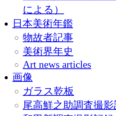
による）
日本美術年鑑
物故者記事
美術界年史
Art news articles
画像
ガラス乾板
尾高鮮之助調査撮影