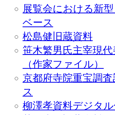
展覧会における新型
ベース
松島健旧蔵資料
笹木繁男氏主宰現代
（作家ファイル）
京都府寺院重宝調査
ス
柳澤孝資料デジタル