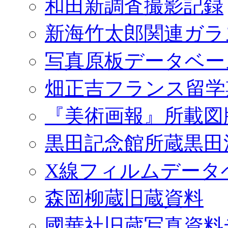
和田新調査撮影記録
新海竹太郎関連ガラ
写真原板データベー
畑正吉フランス留学
『美術画報』所載図
黒田記念館所蔵黒田
X線フィルムデータ
森岡柳蔵旧蔵資料
國華社旧蔵写真資料