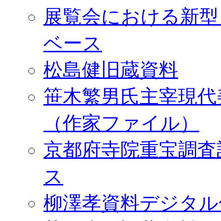
展覧会における新型
ベース
松島健旧蔵資料
笹木繁男氏主宰現代
（作家ファイル）
京都府寺院重宝調査
ス
柳澤孝資料デジタル