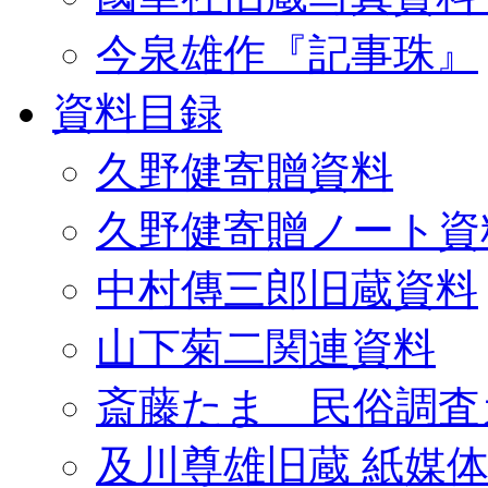
今泉雄作『記事珠』
資料目録
久野健寄贈資料
久野健寄贈ノート資
中村傳三郎旧蔵資料
山下菊二関連資料
斎藤たま 民俗調査
及川尊雄旧蔵 紙媒