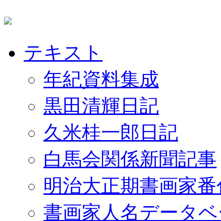
テキスト
年紀資料集成
黒田清輝日記
久米桂一郎日記
白馬会関係新聞記事
明治大正期書画家番
書画家人名データベ