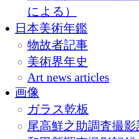
による）
日本美術年鑑
物故者記事
美術界年史
Art news articles
画像
ガラス乾板
尾高鮮之助調査撮影