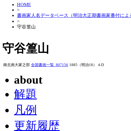
HOME
>
書画家人名データベース（明治大正期書画家番付によ
>
守谷篁山
守谷篁山
南北画大家之部
全国書画一覧_807156
1885（明治18）
4-D
about
解題
凡例
更新履歴